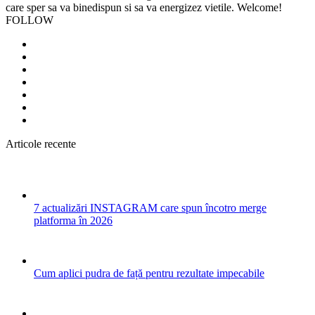
care sper sa va binedispun si sa va energizez vietile. Welcome!
FOLLOW
Articole recente
7 actualizări INSTAGRAM care spun încotro merge
platforma în 2026
Cum aplici pudra de față pentru rezultate impecabile