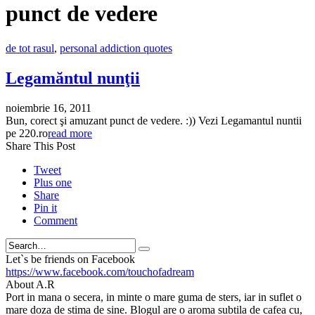
punct de vedere
de tot rasul
,
personal addiction quotes
Legamăntul nunţii
noiembrie 16, 2011
Bun, corect şi amuzant punct de vedere. :)) Vezi Legamantul nuntii
pe 220.ro
read more
Share This Post
Tweet
Plus one
Share
Pin it
Comment
Search
Let`s be friends on Facebook
https://www.facebook.com/touchofadream
About A.R
Port in mana o secera, in minte o mare guma de sters, iar in suflet o
mare doza de stima de sine. Blogul are o aroma subtila de cafea cu,