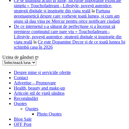
Ce se întâmplă acum în lume, lucrurile importante explicate
simplu » Touchofadream - Lifestyle, povești autentice,
strategii digitale și inspirație din viața reală
la
Furtuna
geomagnetică despre care vorbește toată lumea, și cum am
ajuns să dau vina pe Mercur pentru orice notificare ciudată
De ce internetul s-a săturat de perfecțiune și a început să
premieze conținutul care pare viu » Touchofadream -
Lifestyle, povești autentice, strategii digitale și inspirație din
viața reală
la
Ce este Dopamine Decor și de ce toată lumea își
schimbă casa în 2026
Uzina de gânduri ღ
Uzina
de
gânduri
Despre mine și serviciile oferite
Contact
ღ
Advertise – Promovare
Health, beauty and make-up
Articole stil de viață sănătos
Recomăndări
Quotes
Quotes
Photo Quotes
Blog Sale
OFF Post