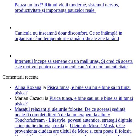
Pauza un lux!? Ritmul vieții moderne, sistemul nervos,
productivitate și importanța pauzelor reale.
Canicula nu înseamnă doar disconfort. Ce se întâmplă în
organism când temperaturile rămân ridicate zile la rând
Internetul începe să semene cu un mall uriaș. Și cred că acesta
este motivul pentru care oamenii caută din nou autenticitate
Comentarii recente
Alina Roxana
la
Pisica tunsa, e bine sau nu e bine sa iti tunzi
pisica?
Marian Cazacu
la
Pisica tunsa, e bine sau nu e bine sa iti tunzi
pisica?
Masajul relaxant și uleiurile folosite. De ce aceeași ședință
poate fi complet diferită de la un terapeut la altul »
Touchofadream - Lifestyle, povești autentice, strategii digitale
și inspirație din viața reală
la
Uleiul de Mosc ( Musk ). Ce
provenienta ciudata are uleiul de Mosc si cum poate fi folosit.