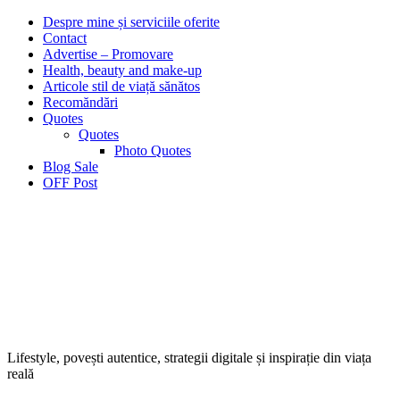
Despre mine și serviciile oferite
Contact
Advertise – Promovare
Health, beauty and make-up
Articole stil de viață sănătos
Recomăndări
Quotes
Quotes
Photo Quotes
Blog Sale
OFF Post
Lifestyle, povești autentice, strategii digitale și inspirație din viața
reală