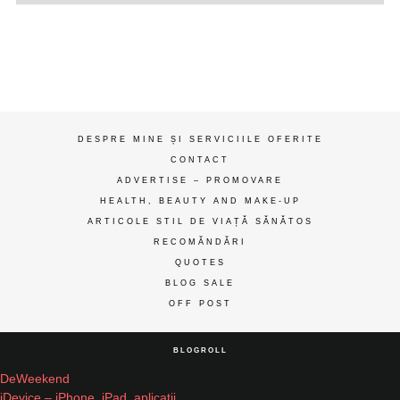
de
gânduri
ღ
DESPRE MINE ȘI SERVICIILE OFERITE
CONTACT
ADVERTISE – PROMOVARE
HEALTH, BEAUTY AND MAKE-UP
ARTICOLE STIL DE VIAȚĂ SĂNĂTOS
RECOMĂNDĂRI
QUOTES
BLOG SALE
OFF POST
BLOGROLL
DeWeekend
iDevice – iPhone, iPad, aplicatii