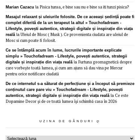
Pisica tunsa, e bine sau nu e bine sa iti tunzi pisica?
Marian Cazacu
la
Masajul relaxant și uleiurile folosite. De ce aceeași ședință poate fi
complet diferită de la un terapeut la altul » Touchofadream -
Lifestyle, povești autentice, strategii digitale și inspirație din viața
Uleiul de Mosc ( Musk ). Ce provenienta ciudata are uleiul de
reală
la
Mosc si cum poate fi folosit.
Ce se întâmplă acum în lume, lucrurile importante explicate
simplu » Touchofadream - Lifestyle, povești autentice, strategii
Furtuna geomagnetică despre
digitale și inspirație din viața reală
la
care vorbește toată lumea, și cum am ajuns să dau vina pe Mercur
pentru orice notificare ciudată
De ce internetul s-a săturat de perfecțiune și a început să premieze
conținutul care pare viu » Touchofadream - Lifestyle, povești
Ce este
autentice, strategii digitale și inspirație din viața reală
la
Dopamine Decor și de ce toată lumea își schimbă casa în 2026
UZINA DE GÂNDURI Ღ
Uzina