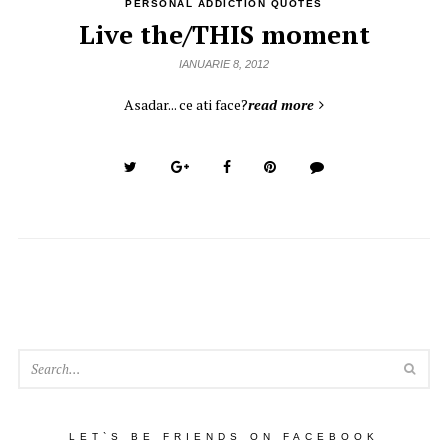
PERSONAL ADDICTION QUOTES
Live the/THIS moment
IANUARIE 8, 2012
Asadar... ce ati face?
read more
SEA
LET`S BE FRIENDS ON FACEBOOK