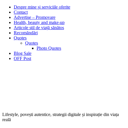
Despre mine și serviciile oferite
Contact
Advertise – Promovare
Health, beauty and make-up
Articole stil de viață sănătos
Recomăndări
Quotes
Quotes
Photo Quotes
Blog Sale
OFF Post
Lifestyle, povești autentice, strategii digitale și inspirație din viața
reală