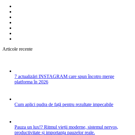
Articole recente
7 actualizări INSTAGRAM care spun încotro merge
platforma în 2026
Cum aplici pudra de față pentru rezultate impecabile
Pauza un lux!? Ritmul vieții moderne, sistemul nervos,
productivitate și importanța pauzelor reale.