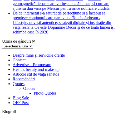
geomagnetică despre care vorbește toată lumea, și cum am
ajuns să dau vina pe Mercur pentru orice notificare ciudată
De ce internetul s-a săturat de perfecțiune și a început să
premieze conținutul care pare viu » Touchofadream -
Lifestyle, povești autentice, strategii digitale și inspirație din
viața reală
la
Ce este Dopamine Decor și de ce toată lumea își
schimbă casa în 2026
Uzina de gânduri ღ
Uzina
de
gânduri
Despre mine și serviciile oferite
Contact
ღ
Advertise – Promovare
Health, beauty and make-up
Articole stil de viață sănătos
Recomăndări
Quotes
Quotes
Photo Quotes
Blog Sale
OFF Post
Blogroll