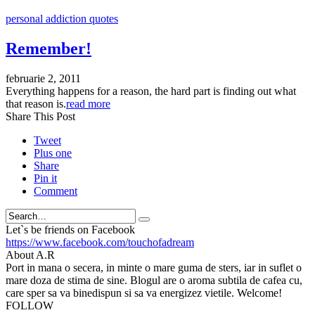
personal addiction quotes
Remember!
februarie 2, 2011
Everything happens for a reason, the hard part is finding out what
that reason is.
read more
Share This Post
Tweet
Plus one
Share
Pin it
Comment
Search
Let`s be friends on Facebook
https://www.facebook.com/touchofadream
About A.R
Port in mana o secera, in minte o mare guma de sters, iar in suflet o
mare doza de stima de sine. Blogul are o aroma subtila de cafea cu,
care sper sa va binedispun si sa va energizez vietile. Welcome!
FOLLOW