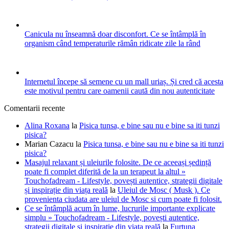
Canicula nu înseamnă doar disconfort. Ce se întâmplă în
organism când temperaturile rămân ridicate zile la rând
Internetul începe să semene cu un mall uriaș. Și cred că acesta
este motivul pentru care oamenii caută din nou autenticitate
Comentarii recente
Alina Roxana
la
Pisica tunsa, e bine sau nu e bine sa iti tunzi
pisica?
Marian Cazacu
la
Pisica tunsa, e bine sau nu e bine sa iti tunzi
pisica?
Masajul relaxant și uleiurile folosite. De ce aceeași ședință
poate fi complet diferită de la un terapeut la altul »
Touchofadream - Lifestyle, povești autentice, strategii digitale
și inspirație din viața reală
la
Uleiul de Mosc ( Musk ). Ce
provenienta ciudata are uleiul de Mosc si cum poate fi folosit.
Ce se întâmplă acum în lume, lucrurile importante explicate
simplu » Touchofadream - Lifestyle, povești autentice,
strategii digitale și inspirație din viața reală
la
Furtuna