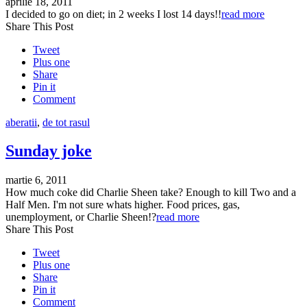
aprilie 18, 2011
I decided to go on diet; in 2 weeks I lost 14 days!!
read more
Share This Post
Tweet
Plus one
Share
Pin it
Comment
aberatii
,
de tot rasul
Sunday joke
martie 6, 2011
How much coke did Charlie Sheen take? Enough to kill Two and a
Half Men. I'm not sure whats higher. Food prices, gas,
unemployment, or Charlie Sheen!?
read more
Share This Post
Tweet
Plus one
Share
Pin it
Comment