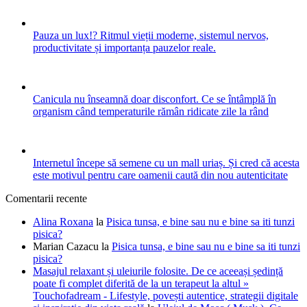
Pauza un lux!? Ritmul vieții moderne, sistemul nervos,
productivitate și importanța pauzelor reale.
Canicula nu înseamnă doar disconfort. Ce se întâmplă în
organism când temperaturile rămân ridicate zile la rând
Internetul începe să semene cu un mall uriaș. Și cred că acesta
este motivul pentru care oamenii caută din nou autenticitate
Comentarii recente
Alina Roxana
la
Pisica tunsa, e bine sau nu e bine sa iti tunzi
pisica?
Marian Cazacu
la
Pisica tunsa, e bine sau nu e bine sa iti tunzi
pisica?
Masajul relaxant și uleiurile folosite. De ce aceeași ședință
poate fi complet diferită de la un terapeut la altul »
Touchofadream - Lifestyle, povești autentice, strategii digitale