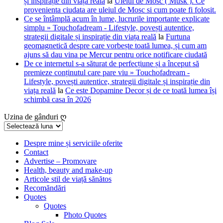
și inspirație din viața reală
la
Uleiul de Mosc ( Musk ). Ce
provenienta ciudata are uleiul de Mosc si cum poate fi folosit.
Ce se întâmplă acum în lume, lucrurile importante explicate
simplu » Touchofadream - Lifestyle, povești autentice,
strategii digitale și inspirație din viața reală
la
Furtuna
geomagnetică despre care vorbește toată lumea, și cum am
ajuns să dau vina pe Mercur pentru orice notificare ciudată
De ce internetul s-a săturat de perfecțiune și a început să
premieze conținutul care pare viu » Touchofadream -
Lifestyle, povești autentice, strategii digitale și inspirație din
viața reală
la
Ce este Dopamine Decor și de ce toată lumea își
schimbă casa în 2026
Uzina de gânduri ღ
Uzina
de
gânduri
Despre mine și serviciile oferite
Contact
ღ
Advertise – Promovare
Health, beauty and make-up
Articole stil de viață sănătos
Recomăndări
Quotes
Quotes
Photo Quotes