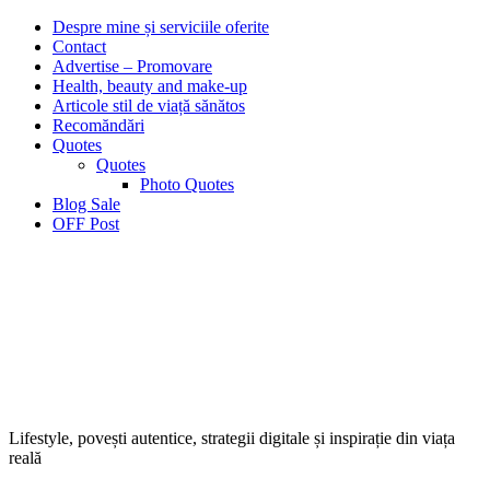
Despre mine și serviciile oferite
Contact
Advertise – Promovare
Health, beauty and make-up
Articole stil de viață sănătos
Recomăndări
Quotes
Quotes
Photo Quotes
Blog Sale
OFF Post
Lifestyle, povești autentice, strategii digitale și inspirație din viața
reală