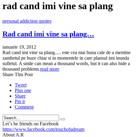
rad cand imi vine sa plang
personal addiction quotes
Rad cand imi vine sa plang…
ianuarie 19, 2012
Rad cand imi vine sa plang..... este cea mai buna cale de a mentine
zambetul pe buze chiar si in momentele in care plansul imi inunda
sufletul. A smile can mean a thousand words, but it can also hide a
thousand problems.
read more
Share This Post
Tweet
Plus one
Share
Pin it
Comment
Search
Let`s be friends on Facebook
https://www.facebook.com/touchofadream
About A.R