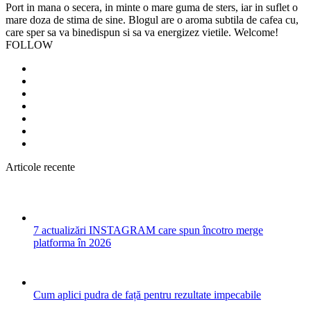
Port in mana o secera, in minte o mare guma de sters, iar in suflet o
mare doza de stima de sine. Blogul are o aroma subtila de cafea cu,
care sper sa va binedispun si sa va energizez vietile. Welcome!
FOLLOW
Articole recente
7 actualizări INSTAGRAM care spun încotro merge
platforma în 2026
Cum aplici pudra de față pentru rezultate impecabile