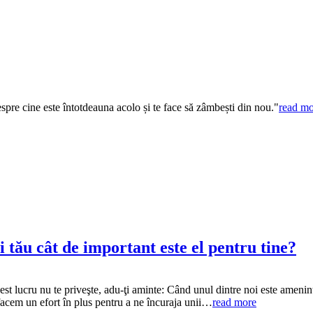
despre cine este întotdeauna acolo și te face să zâmbești din nou."
read mo
i tău cât de important este el pentru tine?
t lucru nu te priveşte, adu-ţi aminte: Când unul dintre noi este ameninţa
ă facem un efort în plus pentru a ne încuraja unii…
read more