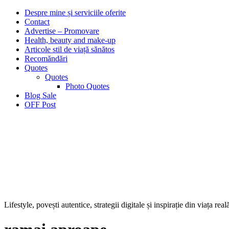
Despre mine și serviciile oferite
Contact
Advertise – Promovare
Health, beauty and make-up
Articole stil de viață sănătos
Recomăndări
Quotes
Quotes
Photo Quotes
Blog Sale
OFF Post
Lifestyle, povești autentice, strategii digitale și inspirație din viața real