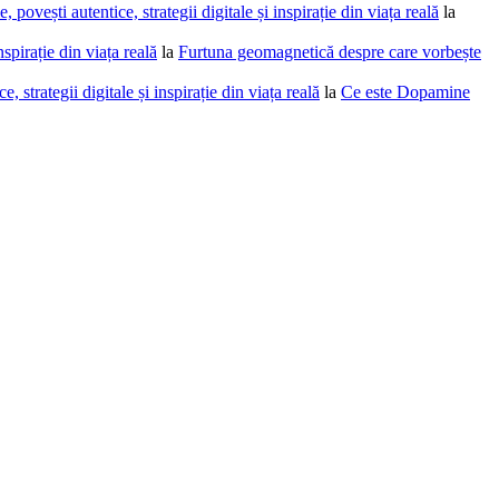
povești autentice, strategii digitale și inspirație din viața reală
la
spirație din viața reală
la
Furtuna geomagnetică despre care vorbește
 strategii digitale și inspirație din viața reală
la
Ce este Dopamine