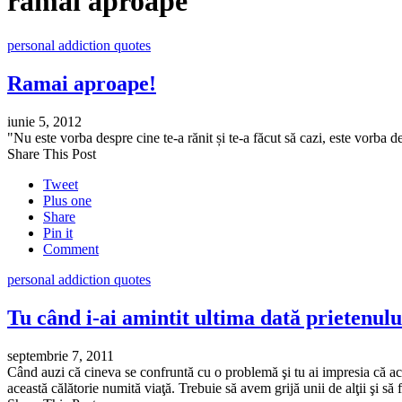
ramai aproape
personal addiction quotes
Ramai aproape!
iunie 5, 2012
"Nu este vorba despre cine te-a rănit și te-a făcut să cazi, este vorba 
Share This Post
Tweet
Plus one
Share
Pin it
Comment
personal addiction quotes
Tu când i-ai amintit ultima dată prietenulu
septembrie 7, 2011
Când auzi că cineva se confruntă cu o problemă şi tu ai impresia că aces
această călătorie numită viaţă. Trebuie să avem grijă unii de alţii şi s