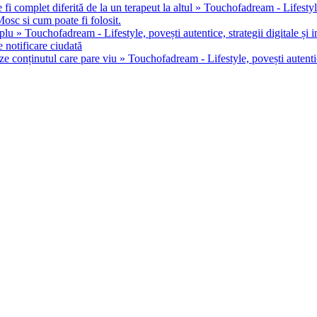
 fi complet diferită de la un terapeut la altul » Touchofadream - Lifestyle, 
osc si cum poate fi folosit.
u » Touchofadream - Lifestyle, povești autentice, strategii digitale și in
 notificare ciudată
ze conținutul care pare viu » Touchofadream - Lifestyle, povești autentice,