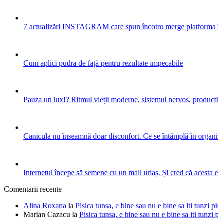
7 actualizări INSTAGRAM care spun încotro merge platforma 
Cum aplici pudra de față pentru rezultate impecabile
Pauza un lux!? Ritmul vieții moderne, sistemul nervos, productiv
Canicula nu înseamnă doar disconfort. Ce se întâmplă în organis
Internetul începe să semene cu un mall uriaș. Și cred că acesta 
Comentarii recente
Alina Roxana
la
Pisica tunsa, e bine sau nu e bine sa iti tunzi pi
Marian Cazacu
la
Pisica tunsa, e bine sau nu e bine sa iti tunzi 