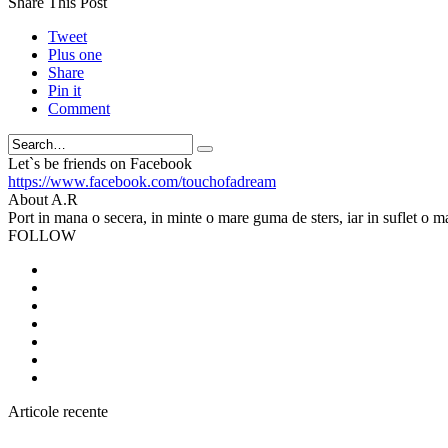
Share This Post
Tweet
Plus one
Share
Pin it
Comment
Search
Let`s be friends on Facebook
https://www.facebook.com/touchofadream
About A.R
Port in mana o secera, in minte o mare guma de sters, iar in suflet o m
FOLLOW
Articole recente