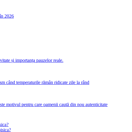
în 2026
itate și importanța pauzelor reale.
m când temperaturile rămân ridicate zile la rând
este motivul pentru care oamenii caută din nou autenticitate
sica?
pisica?