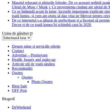
Masajul relaxant și uleiurile folosite. De ce aceeași ședință poate
Uleiul de Mosc ( Musk ). Ce provenienta ciudata are uleiul de M
Ce se întâmplă acum în lume, lucrurile importante explicate simpl
toată lumea, și cum am ajuns să dau vina pe Mercur pentru orice
De ce internetul s-a săturat de perfecțiune și a început să premie
Decor și de ce toată lumea își schimbă casa în 2026
Uzina de gânduri ღ
Uzina
de
gânduri
Despre mine și serviciile oferite
Contact
ღ
Advertise – Promovare
Health, beauty and make-up
Articole stil de viață sănătos
Recomăndări
Quotes
Quotes
Photo Quotes
Blog Sale
OFF Post
Blogroll
DeWeekend