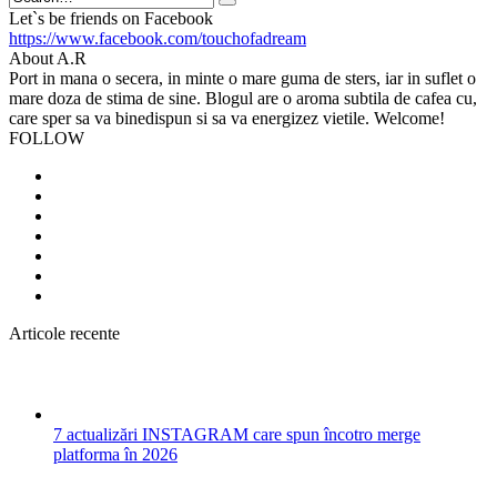
Search
Let`s be friends on Facebook
https://www.facebook.com/touchofadream
About A.R
Port in mana o secera, in minte o mare guma de sters, iar in suflet o
mare doza de stima de sine. Blogul are o aroma subtila de cafea cu,
care sper sa va binedispun si sa va energizez vietile. Welcome!
FOLLOW
Articole recente
7 actualizări INSTAGRAM care spun încotro merge
platforma în 2026