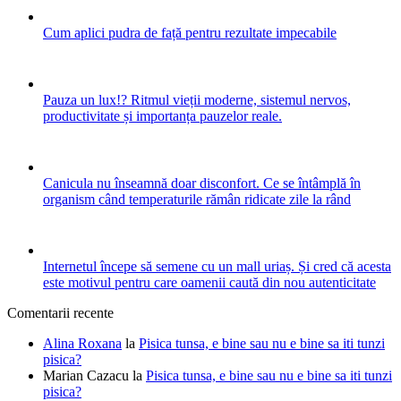
Cum aplici pudra de față pentru rezultate impecabile
Pauza un lux!? Ritmul vieții moderne, sistemul nervos,
productivitate și importanța pauzelor reale.
Canicula nu înseamnă doar disconfort. Ce se întâmplă în
organism când temperaturile rămân ridicate zile la rând
Internetul începe să semene cu un mall uriaș. Și cred că acesta
este motivul pentru care oamenii caută din nou autenticitate
Comentarii recente
Alina Roxana
la
Pisica tunsa, e bine sau nu e bine sa iti tunzi
pisica?
Marian Cazacu
la
Pisica tunsa, e bine sau nu e bine sa iti tunzi
pisica?