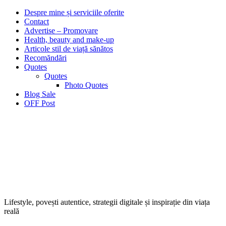
Despre mine și serviciile oferite
Contact
Advertise – Promovare
Health, beauty and make-up
Articole stil de viață sănătos
Recomăndări
Quotes
Quotes
Photo Quotes
Blog Sale
OFF Post
Lifestyle, povești autentice, strategii digitale și inspirație din viața
reală