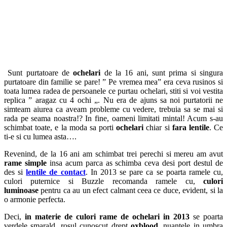
Sunt purtatoare de
ochelari
de la 16 ani, sunt prima si singura
purtatoare din familie se pare! ” Pe vremea mea” era ceva rusinos si
toata lumea radea de persoanele ce purtau ochelari, stiti si voi vestita
replica ” aragaz cu 4 ochi „. Nu era de ajuns sa noi purtatorii ne
simteam aiurea ca aveam probleme cu vedere, trebuia sa se mai si
rada pe seama noastra!? In fine, oameni limitati mintal! Acum s-au
schimbat toate, e la moda sa porti
ochelari
chiar si
fara lentile
. Ce
ti-e si cu lumea asta….
Revenind, de la 16 ani am schimbat trei perechi si mereu am avut
rame simple
insa acum parca as schimba ceva desi port destul de
des si
lentile de contact
. In 2013 se pare ca se poarta ramele cu,
culori puternice si Buzzle recomanda ramele cu,
culori
luminoase
pentru ca au un efect calmant ceea ce duce, evident, si la
o armonie perfecta.
Deci,
in materie de culori rame de ochelari in 2013
se poarta
verdele smarald, rosul cunoscut drept
oxblood
, nuantele in umbra