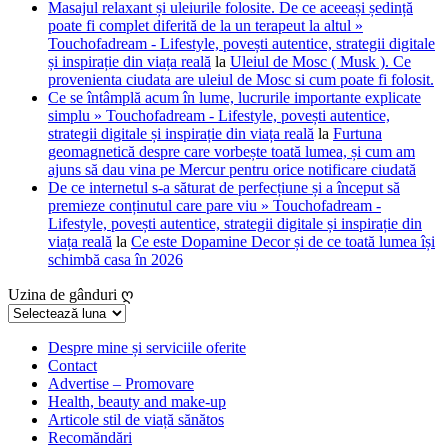
Masajul relaxant și uleiurile folosite. De ce aceeași ședință
poate fi complet diferită de la un terapeut la altul »
Touchofadream - Lifestyle, povești autentice, strategii digitale
și inspirație din viața reală
la
Uleiul de Mosc ( Musk ). Ce
provenienta ciudata are uleiul de Mosc si cum poate fi folosit.
Ce se întâmplă acum în lume, lucrurile importante explicate
simplu » Touchofadream - Lifestyle, povești autentice,
strategii digitale și inspirație din viața reală
la
Furtuna
geomagnetică despre care vorbește toată lumea, și cum am
ajuns să dau vina pe Mercur pentru orice notificare ciudată
De ce internetul s-a săturat de perfecțiune și a început să
premieze conținutul care pare viu » Touchofadream -
Lifestyle, povești autentice, strategii digitale și inspirație din
viața reală
la
Ce este Dopamine Decor și de ce toată lumea își
schimbă casa în 2026
Uzina de gânduri ღ
Uzina
de
gânduri
Despre mine și serviciile oferite
Contact
ღ
Advertise – Promovare
Health, beauty and make-up
Articole stil de viață sănătos
Recomăndări