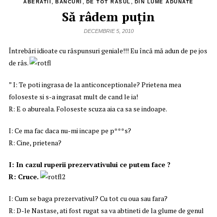
,
,
,
ABERATII
BANCURI
DE TOT RASUL
DIN LUME ADUNATE
Să râdem puţin
DECEMBRIE 5, 2010
Întrebări idioate cu răspunsuri geniale!!! Eu încă mă adun de pe jos
de râs.
” I: Te poti ingrasa de la anticonceptionale? Prietena mea
foloseste si s-a ingrasat mult de cand le ia!
R: E o abureala. Foloseste scuza aia ca sa se indoape.
I: Ce ma fac daca nu-mi incape pe p***s?
R: Cine, prietena?
I: In cazul ruperii prezervativului ce putem face ?
R: Cruce.
I: Cum se baga prezervativul? Cu tot cu oua sau fara?
R: D-le Nastase, ati fost rugat sa va abtineti de la glume de genul