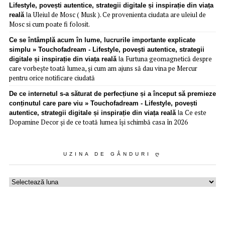
Lifestyle, povești autentice, strategii digitale și inspirație din viața
Uleiul de Mosc ( Musk ). Ce provenienta ciudata are uleiul de
reală
la
Mosc si cum poate fi folosit.
Ce se întâmplă acum în lume, lucrurile importante explicate
simplu » Touchofadream - Lifestyle, povești autentice, strategii
Furtuna geomagnetică despre
digitale și inspirație din viața reală
la
care vorbește toată lumea, și cum am ajuns să dau vina pe Mercur
pentru orice notificare ciudată
De ce internetul s-a săturat de perfecțiune și a început să premieze
conținutul care pare viu » Touchofadream - Lifestyle, povești
Ce este
autentice, strategii digitale și inspirație din viața reală
la
Dopamine Decor și de ce toată lumea își schimbă casa în 2026
UZINA DE GÂNDURI Ღ
Uzina
de
gânduri
ღ