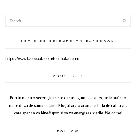
SEA
LET`S BE FRIENDS ON FACEBOOK
https://www.facebook.com/touchofadream
ABOUT A.R
Port in mana o secera, in minte o mare guma de sters, iar in suflet o
mare doza de stima de sine. Blogul are o aroma subtila de cafea cu,
care sper sa va binedispun si sa va energizez vietile. Welcome!
FOLLOW