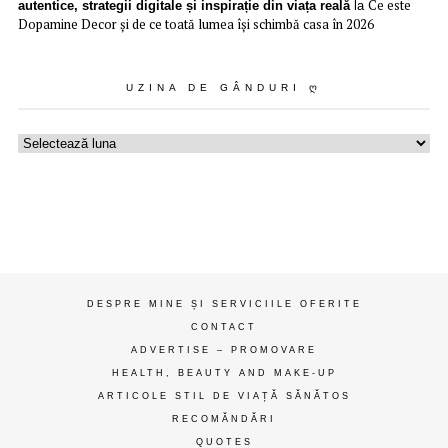
Ce este
autentice, strategii digitale și inspirație din viața reală
la
Dopamine Decor și de ce toată lumea își schimbă casa în 2026
UZINA DE GÂNDURI Ღ
Uzina
de
gânduri
ღ
DESPRE MINE ȘI SERVICIILE OFERITE
CONTACT
ADVERTISE – PROMOVARE
HEALTH, BEAUTY AND MAKE-UP
ARTICOLE STIL DE VIAȚĂ SĂNĂTOS
RECOMĂNDĂRI
QUOTES