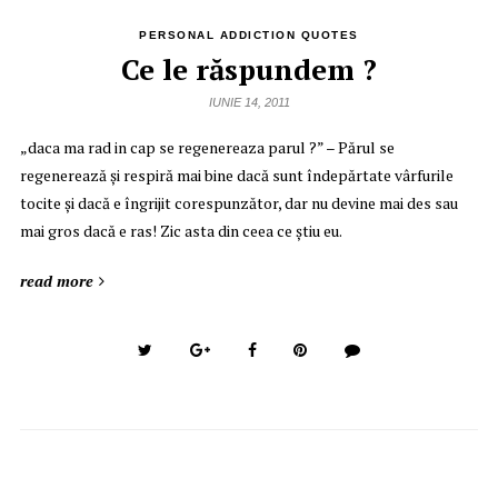
PERSONAL ADDICTION QUOTES
Ce le răspundem ?
IUNIE 14, 2011
„daca ma rad in cap se regenereaza parul ?” – Părul se
regenerează şi respiră mai bine dacă sunt îndepărtate vârfurile
tocite şi dacă e îngrijit corespunzător, dar nu devine mai des sau
mai gros dacă e ras! Zic asta din ceea ce ştiu eu.
read more