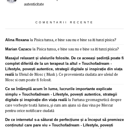
autenticitate
COMENTARII RECENTE
Pisica tunsa, e bine sau nu e bine sa iti tunzi pisica?
Alina Roxana
la
Pisica tunsa, e bine sau nu e bine sa iti tunzi pisica?
Marian Cazacu
la
Masajul relaxant și uleiurile folosite. De ce aceeași ședință poate fi
complet diferită de la un terapeut la altul » Touchofadream -
Lifestyle, povești autentice, strategii digitale și inspirație din viața
Uleiul de Mosc ( Musk ). Ce provenienta ciudata are uleiul de
reală
la
Mosc si cum poate fi folosit.
Ce se întâmplă acum în lume, lucrurile importante explicate
simplu » Touchofadream - Lifestyle, povești autentice, strategii
Furtuna geomagnetică despre
digitale și inspirație din viața reală
la
care vorbește toată lumea, și cum am ajuns să dau vina pe Mercur
pentru orice notificare ciudată
De ce internetul s-a săturat de perfecțiune și a început să premieze
conținutul care pare viu » Touchofadream - Lifestyle, povești