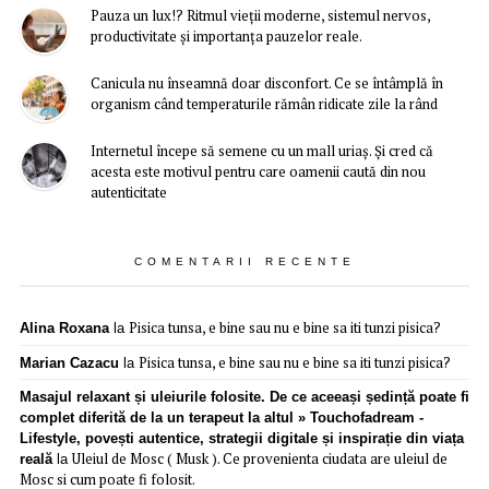
Pauza un lux!? Ritmul vieții moderne, sistemul nervos,
productivitate și importanța pauzelor reale.
Canicula nu înseamnă doar disconfort. Ce se întâmplă în
organism când temperaturile rămân ridicate zile la rând
Internetul începe să semene cu un mall uriaș. Și cred că
acesta este motivul pentru care oamenii caută din nou
autenticitate
COMENTARII RECENTE
Pisica tunsa, e bine sau nu e bine sa iti tunzi pisica?
Alina Roxana
la
Pisica tunsa, e bine sau nu e bine sa iti tunzi pisica?
Marian Cazacu
la
Masajul relaxant și uleiurile folosite. De ce aceeași ședință poate fi
complet diferită de la un terapeut la altul » Touchofadream -
Lifestyle, povești autentice, strategii digitale și inspirație din viața
Uleiul de Mosc ( Musk ). Ce provenienta ciudata are uleiul de
reală
la
Mosc si cum poate fi folosit.