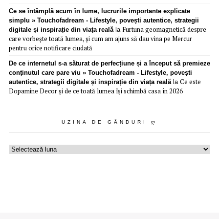
Ce se întâmplă acum în lume, lucrurile importante explicate
simplu » Touchofadream - Lifestyle, povești autentice, strategii
Furtuna geomagnetică despre
digitale și inspirație din viața reală
la
care vorbește toată lumea, și cum am ajuns să dau vina pe Mercur
pentru orice notificare ciudată
De ce internetul s-a săturat de perfecțiune și a început să premieze
conținutul care pare viu » Touchofadream - Lifestyle, povești
Ce este
autentice, strategii digitale și inspirație din viața reală
la
Dopamine Decor și de ce toată lumea își schimbă casa în 2026
UZINA DE GÂNDURI Ღ
Uzina
de
gânduri
ღ