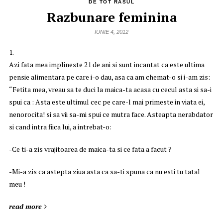
DE TOT RASUL
Razbunare feminina
IUNIE 4, 2012
1.
Azi fata mea implineste 21 de ani si sunt incantat ca este ultima
pensie alimentara pe care i-o dau, asa ca am chemat-o si i-am zis:
“Fetita mea, vreau sa te duci la maica-ta acasa cu cecul asta si sa-i
spui ca : Asta este ultimul cec pe care-l mai primeste in viata ei,
nenorocita! si sa vii sa-mi spui ce mutra face. Asteapta nerabdator
si cand intra fiica lui, a intrebat-o:
-Ce ti-a zis vrajitoarea de maica-ta si ce fata a facut ?
-Mi-a zis ca astepta ziua asta ca sa-ti spuna ca nu esti tu tatal
meu !
read more