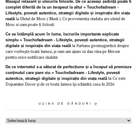
Masajul relaxant și uleiurile folosite. De ce aceeași ședință poate fi
complet diferită de la un terapeut la altul » Touchofadream -
Lifestyle, povești autentice, strategii digitale și inspirație din viața
Uleiul de Mosc ( Musk ). Ce provenienta ciudata are uleiul de
reală
la
Mosc si cum poate fi folosit.
Ce se întâmplă acum în lume, lucrurile importante explicate
simplu » Touchofadream - Lifestyle, povești autentice, strategii
Furtuna geomagnetică despre
digitale și inspirație din viața reală
la
care vorbește toată lumea, și cum am ajuns să dau vina pe Mercur
pentru orice notificare ciudată
De ce internetul s-a săturat de perfecțiune și a început să premieze
conținutul care pare viu » Touchofadream - Lifestyle, povești
Ce este
autentice, strategii digitale și inspirație din viața reală
la
Dopamine Decor și de ce toată lumea își schimbă casa în 2026
UZINA DE GÂNDURI Ღ
Uzina
de
gânduri