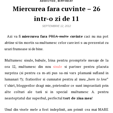
,
ADDICTED
BIRTHDAY
Miercurea fara cuvinte – 26
intr-o zi de 11
SEPTEMBRIE 12, 2012
Azi va fi
miercurea fara
PREA multe
cuvinte
caci nu ma pot
abtine si tin mortis sa multumesc celor care ieri s-au prezentat cu
urari frumoase si de bine.
Multumesc sisule, bubule, Irina pentru promptele mesaje de la
ora 12, multumesc din nou
sisule
si partner pentru placuta
surpriza (si pentru ca m-ati pus sa-mi vars plamanii sufland in
lumanari !!); fratiorilor si cumnatei pentru al meu „
born to love
”
t`shirt, bloggerilor dragi mie, prietenilor ce sunt imprastiati prin
alte colturi ale tarii si in special multumesc A. pentru
neasteptatul dar superbul, perfectul
tort de ziua mea
!
Unul din visele mele a fost indeplinit, am primit cea mai MARE