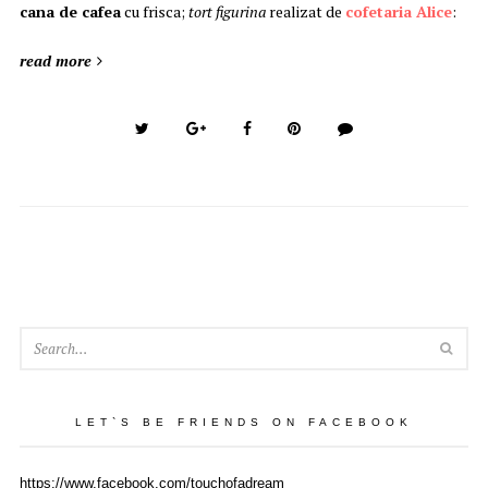
cana de cafea
cu frisca;
tort figurina
realizat de
cofetaria Alice
:
read more
SEA
LET`S BE FRIENDS ON FACEBOOK
https://www.facebook.com/touchofadream