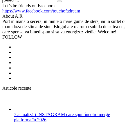
Search
Let`s be friends on Facebook
https://www.facebook.com/touchofadream
About A.R
Port in mana o secera, in minte o mare guma de sters, iar in suflet o
mare doza de stima de sine. Blogul are o aroma subtila de cafea cu,
care sper sa va binedispun si sa va energizez vietile. Welcome!
FOLLOW
Articole recente
7 actualizări INSTAGRAM care spun încotro merge
platforma în 2026