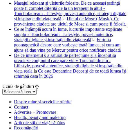
Masajul relaxant și uleiurile folosite. De ce aceeași ședință
poate fi complet diferită de la un terapeut la altul »
Touchofadream - Lifestyle, povești autentice, strategii digitale
și inspirație din viața reală
la
Uleiul de Mosc ( Musk ). Ce
provenienta ciudata are uleiul de Mosc si cum poate fi folosit.
Ce se întâmplă acum în lume, lucrurile importante explicate
simplu » Touchofadream - Lifestyle, povești autentice,
strategii digitale și inspirație din viața reală
la
Furtuna
geomagnetică despre care vorbește toată lumea, și cum am
ajuns să dau vina pe Mercur pentru orice notificare ciudată
De ce internetul s-a săturat de perfecțiune și a început să
premieze conținutul care pare viu » Touchofadream -
Lifestyle, povești autentice, strategii digitale și inspirație din
viața reală
la
Ce este Dopamine Decor și de ce toată lumea își
schimbă casa în 2026
Uzina de gânduri ღ
Uzina
de
gânduri
Despre mine și serviciile oferite
Contact
ღ
Advertise – Promovare
Health, beauty and make-up
Articole stil de viață sănătos
Recomăndări