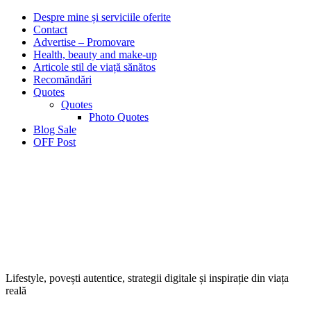
Despre mine și serviciile oferite
Contact
Advertise – Promovare
Health, beauty and make-up
Articole stil de viață sănătos
Recomăndări
Quotes
Quotes
Photo Quotes
Blog Sale
OFF Post
Lifestyle, povești autentice, strategii digitale și inspirație din viața
reală