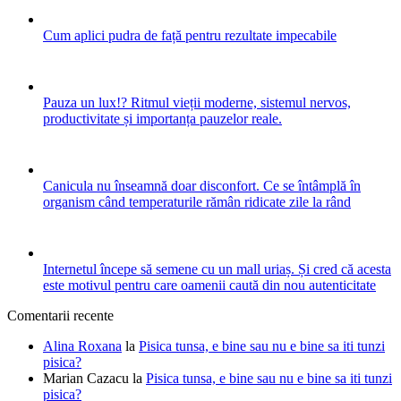
Cum aplici pudra de față pentru rezultate impecabile
Pauza un lux!? Ritmul vieții moderne, sistemul nervos,
productivitate și importanța pauzelor reale.
Canicula nu înseamnă doar disconfort. Ce se întâmplă în
organism când temperaturile rămân ridicate zile la rând
Internetul începe să semene cu un mall uriaș. Și cred că acesta
este motivul pentru care oamenii caută din nou autenticitate
Comentarii recente
Alina Roxana
la
Pisica tunsa, e bine sau nu e bine sa iti tunzi
pisica?
Marian Cazacu
la
Pisica tunsa, e bine sau nu e bine sa iti tunzi
pisica?