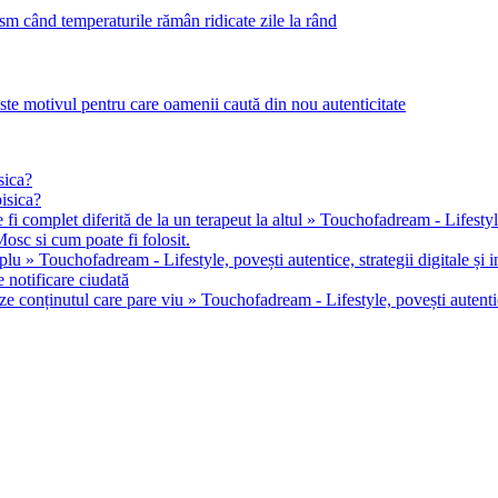
m când temperaturile rămân ridicate zile la rând
este motivul pentru care oamenii caută din nou autenticitate
sica?
pisica?
 fi complet diferită de la un terapeut la altul » Touchofadream - Lifestyle, 
osc si cum poate fi folosit.
u » Touchofadream - Lifestyle, povești autentice, strategii digitale și in
 notificare ciudată
ze conținutul care pare viu » Touchofadream - Lifestyle, povești autentice,