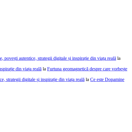
povești autentice, strategii digitale și inspirație din viața reală
la
spirație din viața reală
la
Furtuna geomagnetică despre care vorbește
 strategii digitale și inspirație din viața reală
la
Ce este Dopamine