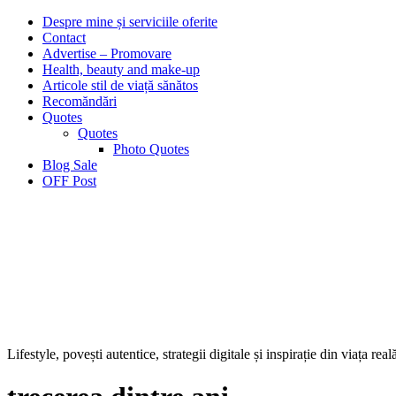
Despre mine și serviciile oferite
Contact
Advertise – Promovare
Health, beauty and make-up
Articole stil de viață sănătos
Recomăndări
Quotes
Quotes
Photo Quotes
Blog Sale
OFF Post
Lifestyle, povești autentice, strategii digitale și inspirație din viața real