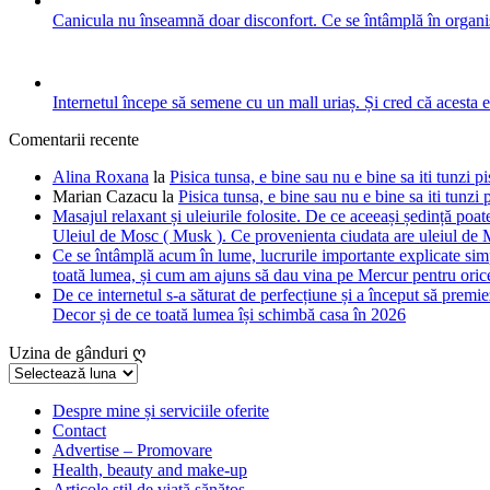
Canicula nu înseamnă doar disconfort. Ce se întâmplă în organis
Internetul începe să semene cu un mall uriaș. Și cred că acesta 
Comentarii recente
Alina Roxana
la
Pisica tunsa, e bine sau nu e bine sa iti tunzi pi
Marian Cazacu
la
Pisica tunsa, e bine sau nu e bine sa iti tunzi 
Masajul relaxant și uleiurile folosite. De ce aceeași ședință poate
Uleiul de Mosc ( Musk ). Ce provenienta ciudata are uleiul de M
Ce se întâmplă acum în lume, lucrurile importante explicate simpl
toată lumea, și cum am ajuns să dau vina pe Mercur pentru orice
De ce internetul s-a săturat de perfecțiune și a început să premie
Decor și de ce toată lumea își schimbă casa în 2026
Uzina de gânduri ღ
Uzina
de
gânduri
Despre mine și serviciile oferite
Contact
ღ
Advertise – Promovare
Health, beauty and make-up
Articole stil de viață sănătos