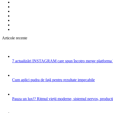
Articole recente
7 actualizări INSTAGRAM care spun încotro merge platforma 
Cum aplici pudra de față pentru rezultate impecabile
Pauza un lux!? Ritmul vieții moderne, sistemul nervos, productiv