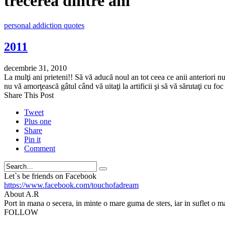
trecerea dintre ani
personal addiction quotes
2011
decembrie 31, 2010
La mulţi ani prieteni!! Să vă aducă noul an tot ceea ce anii anteriori nu 
nu vă amorţească gâtul când vă uitaţi la artificii şi să vă sărutaţi cu foc
Share This Post
Tweet
Plus one
Share
Pin it
Comment
Search
Let`s be friends on Facebook
https://www.facebook.com/touchofadream
About A.R
Port in mana o secera, in minte o mare guma de sters, iar in suflet o m
FOLLOW