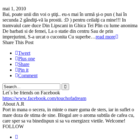
mai 1, 2010
Bai, poate unii din voi o ştiţi.. eu-s mai în urmă şi-o pun ( hai în
secunda 2 gândiţi-vă la prostii. :D ) pentru ceilalţi ca mine!!! In
tramvaiul care duce Din Lipscani in Ghica Tei Plin cu lume anonima
De barbati si de femei, La o statie din centru Sau de prin
imprejurimi, S-a urcat o cuconita Cu superbe…
read more
Share This Post
Tweet
Plus one
Share
Pin it
Comment
Search
Let`s be friends on Facebook
https://www.facebook.com/touchofadream
About A.R
Port in mana o secera, in minte o mare guma de sters, iar in suflet o
mare doza de stima de sine. Blogul are o aroma subtila de cafea cu,
care sper sa va binedispun si sa va energizez vietile. Welcome!
FOLLOW