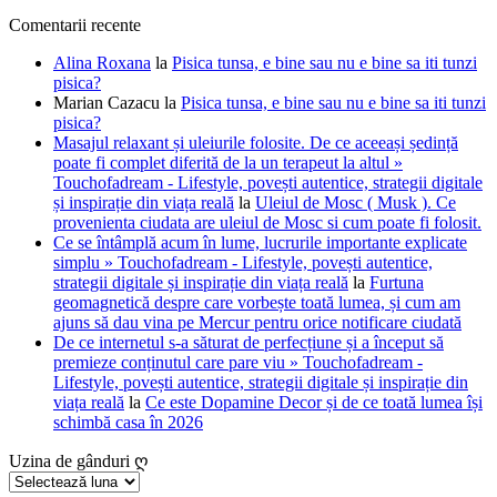
Comentarii recente
Alina Roxana
la
Pisica tunsa, e bine sau nu e bine sa iti tunzi
pisica?
Marian Cazacu
la
Pisica tunsa, e bine sau nu e bine sa iti tunzi
pisica?
Masajul relaxant și uleiurile folosite. De ce aceeași ședință
poate fi complet diferită de la un terapeut la altul »
Touchofadream - Lifestyle, povești autentice, strategii digitale
și inspirație din viața reală
la
Uleiul de Mosc ( Musk ). Ce
provenienta ciudata are uleiul de Mosc si cum poate fi folosit.
Ce se întâmplă acum în lume, lucrurile importante explicate
simplu » Touchofadream - Lifestyle, povești autentice,
strategii digitale și inspirație din viața reală
la
Furtuna
geomagnetică despre care vorbește toată lumea, și cum am
ajuns să dau vina pe Mercur pentru orice notificare ciudată
De ce internetul s-a săturat de perfecțiune și a început să
premieze conținutul care pare viu » Touchofadream -
Lifestyle, povești autentice, strategii digitale și inspirație din
viața reală
la
Ce este Dopamine Decor și de ce toată lumea își
schimbă casa în 2026
Uzina de gânduri ღ
Uzina