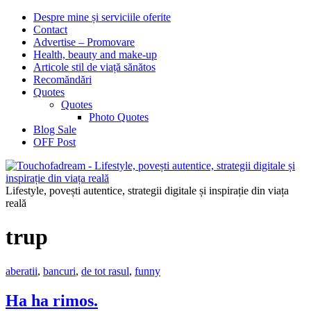
Despre mine și serviciile oferite
Contact
Advertise – Promovare
Health, beauty and make-up
Articole stil de viață sănătos
Recomăndări
Quotes
Quotes
Photo Quotes
Blog Sale
OFF Post
Lifestyle, povești autentice, strategii digitale și inspirație din viața
reală
trup
aberatii
,
bancuri
,
de tot rasul
,
funny
Ha ha rimos.