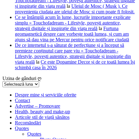
Touchofadream - Lifestyle, povești autentice, strategii digitale
și inspirație din viața reală
la
Uleiul de Mosc ( Musk ). Ce
provenienta ciudata are uleiul de Mosc si cum poate fi folosit.
Ce se întâmplă acum în lume, lucrurile importante explicate
simplu » Touchofadream - Lifestyle, povești autentice,
strategii digitale și inspirație din viața reală
la
Furtuna
geomagnetică despre care vorbește toată lumea, și cum am
ajuns să dau vina pe Mercur pentru orice notificare ciudată
De ce internetul s-a săturat de perfecțiune și a început să
premieze conținutul care pare viu » Touchofadream -
Lifestyle, povești autentice, strategii digitale și inspirație din
viața reală
la
Ce este Dopamine Decor și de ce toată lumea își
schimbă casa în 2026
Uzina de gânduri ღ
Uzina
de
gânduri
Despre mine și serviciile oferite
Contact
ღ
Advertise – Promovare
Health, beauty and make-up
Articole stil de viață sănătos
Recomăndări
Quotes
Quotes