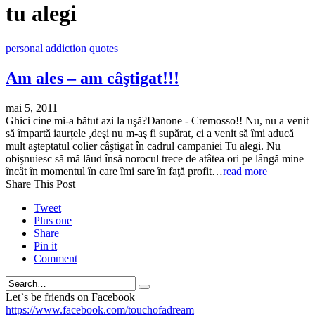
tu alegi
personal addiction quotes
Am ales – am câştigat!!!
mai 5, 2011
Ghici cine mi-a bătut azi la uşă?Danone - Cremosso!! Nu, nu a venit
să împartă iaurțele ,deşi nu m-aş fi supărat, ci a venit să îmi aducă
mult aşteptatul colier câştigat în cadrul campaniei Tu alegi. Nu
obişnuiesc să mă lăud însă norocul trece de atâtea ori pe lângă mine
încât în momentul în care îmi sare în faţă profit…
read more
Share This Post
Tweet
Plus one
Share
Pin it
Comment
Search
Let`s be friends on Facebook
https://www.facebook.com/touchofadream