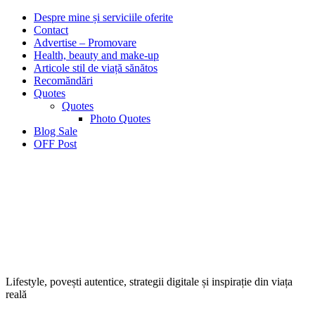
Despre mine și serviciile oferite
Contact
Advertise – Promovare
Health, beauty and make-up
Articole stil de viață sănătos
Recomăndări
Quotes
Quotes
Photo Quotes
Blog Sale
OFF Post
Lifestyle, povești autentice, strategii digitale și inspirație din viața
reală