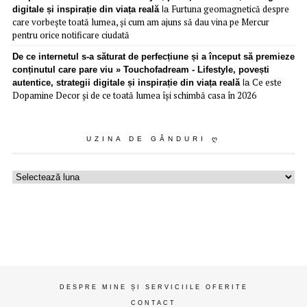
Furtuna geomagnetică despre
digitale și inspirație din viața reală
la
care vorbește toată lumea, și cum am ajuns să dau vina pe Mercur
pentru orice notificare ciudată
De ce internetul s-a săturat de perfecțiune și a început să premieze
conținutul care pare viu » Touchofadream - Lifestyle, povești
Ce este
autentice, strategii digitale și inspirație din viața reală
la
Dopamine Decor și de ce toată lumea își schimbă casa în 2026
UZINA DE GÂNDURI Ღ
Uzina
de
gânduri
ღ
DESPRE MINE ȘI SERVICIILE OFERITE
CONTACT