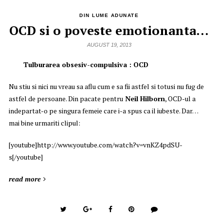
DIN LUME ADUNATE
OCD si o poveste emotionanta…
AUGUST 19, 2013
Tulburarea obsesiv-compulsiva : OCD
Nu stiu si nici nu vreau sa aflu cum e sa fii astfel si totusi nu fug de
astfel de persoane. Din pacate pentru
Neil Hilborn
, OCD-ul a
indepartat-o pe singura femeie care i-a spus ca il iubeste. Dar…
mai bine urmariti clipul:
[youtube]http://www.youtube.com/watch?v=vnKZ4pdSU-
s[/youtube]
read more