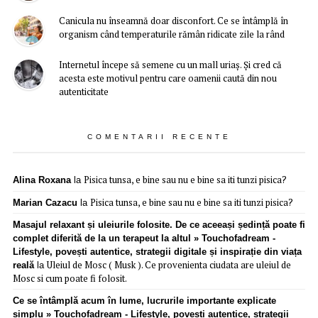
Canicula nu înseamnă doar disconfort. Ce se întâmplă în
organism când temperaturile rămân ridicate zile la rând
Internetul începe să semene cu un mall uriaș. Și cred că
acesta este motivul pentru care oamenii caută din nou
autenticitate
COMENTARII RECENTE
Pisica tunsa, e bine sau nu e bine sa iti tunzi pisica?
Alina Roxana
la
Pisica tunsa, e bine sau nu e bine sa iti tunzi pisica?
Marian Cazacu
la
Masajul relaxant și uleiurile folosite. De ce aceeași ședință poate fi
complet diferită de la un terapeut la altul » Touchofadream -
Lifestyle, povești autentice, strategii digitale și inspirație din viața
Uleiul de Mosc ( Musk ). Ce provenienta ciudata are uleiul de
reală
la
Mosc si cum poate fi folosit.
Ce se întâmplă acum în lume, lucrurile importante explicate
simplu » Touchofadream - Lifestyle, povești autentice, strategii