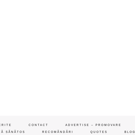
ERITE
CONTACT
ADVERTISE – PROMOVARE
ȚĂ SĂNĂTOS
RECOMĂNDĂRI
QUOTES
BLOG