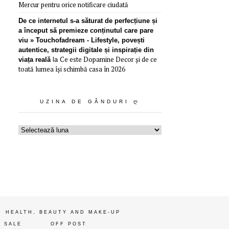
Mercur pentru orice notificare ciudată
De ce internetul s-a săturat de perfecțiune și
a început să premieze conținutul care pare
viu » Touchofadream - Lifestyle, povești
autentice, strategii digitale și inspirație din
Ce este Dopamine Decor și de ce
viața reală
la
toată lumea își schimbă casa în 2026
UZINA DE GÂNDURI Ღ
Uzina
de
gânduri
ღ
HEALTH, BEAUTY AND MAKE-UP
 SALE
OFF POST