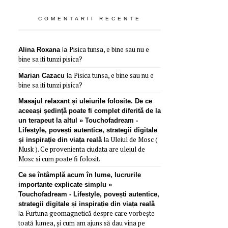
COMENTARII RECENTE
Pisica tunsa, e bine sau nu e
Alina Roxana
la
bine sa iti tunzi pisica?
Pisica tunsa, e bine sau nu e
Marian Cazacu
la
bine sa iti tunzi pisica?
Masajul relaxant și uleiurile folosite. De ce
aceeași ședință poate fi complet diferită de la
un terapeut la altul » Touchofadream -
Lifestyle, povești autentice, strategii digitale
Uleiul de Mosc (
și inspirație din viața reală
la
Musk ). Ce provenienta ciudata are uleiul de
Mosc si cum poate fi folosit.
Ce se întâmplă acum în lume, lucrurile
importante explicate simplu »
Touchofadream - Lifestyle, povești autentice,
strategii digitale și inspirație din viața reală
Furtuna geomagnetică despre care vorbește
la
toată lumea, și cum am ajuns să dau vina pe