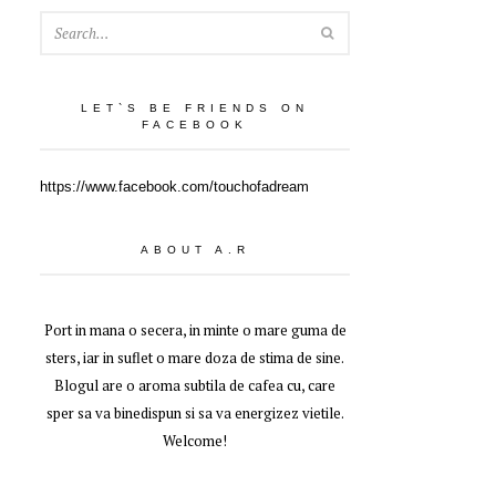
SEARCH
LET`S BE FRIENDS ON
FACEBOOK
https://www.facebook.com/touchofadream
ABOUT A.R
Port in mana o secera, in minte o mare guma de
sters, iar in suflet o mare doza de stima de sine.
Blogul are o aroma subtila de cafea cu, care
sper sa va binedispun si sa va energizez vietile.
Welcome!