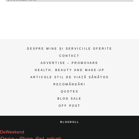
de
gânduri
ღ
DESPRE MINE ȘI SERVICIILE OFERITE
CONTACT
ADVERTISE – PROMOVARE
HEALTH, BEAUTY AND MAKE-UP
ARTICOLE STIL DE VIAȚĂ SĂNĂTOS
RECOMĂNDĂRI
QUOTES
BLOG SALE
OFF POST
BLOGROLL
DeWeekend
iDevice – iPhone, iPad, aplicatii