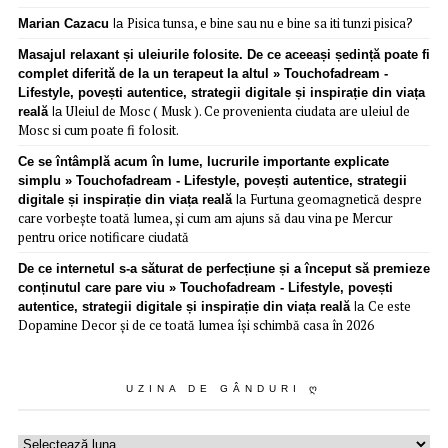
Pisica tunsa, e bine sau nu e bine sa iti tunzi pisica?
Marian Cazacu
la
Masajul relaxant și uleiurile folosite. De ce aceeași ședință poate fi
complet diferită de la un terapeut la altul » Touchofadream -
Lifestyle, povești autentice, strategii digitale și inspirație din viața
Uleiul de Mosc ( Musk ). Ce provenienta ciudata are uleiul de
reală
la
Mosc si cum poate fi folosit.
Ce se întâmplă acum în lume, lucrurile importante explicate
simplu » Touchofadream - Lifestyle, povești autentice, strategii
Furtuna geomagnetică despre
digitale și inspirație din viața reală
la
care vorbește toată lumea, și cum am ajuns să dau vina pe Mercur
pentru orice notificare ciudată
De ce internetul s-a săturat de perfecțiune și a început să premieze
conținutul care pare viu » Touchofadream - Lifestyle, povești
Ce este
autentice, strategii digitale și inspirație din viața reală
la
Dopamine Decor și de ce toată lumea își schimbă casa în 2026
UZINA DE GÂNDURI Ღ
Uzina