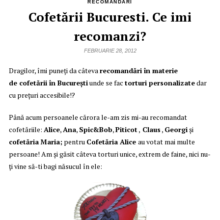
RECOMANDĂRI
Cofetării Bucuresti. Ce imi
recomanzi?
FEBRUARIE 28, 2012
Dragilor, îmi puneţi da câteva
recomandări în materie
de cofetării în Bucureşti
unde se fac
torturi personalizate
dar
cu preţuri accesibile!?
Până acum persoanele cărora le-am zis mi-au recomandat
cofetăriile:
Alice
,
Ana
,
Spic&Bob
,
Piticot
,
Claus
,
Georgi
şi
cofetăria
Maria;
pentru
Cofetăria Alice
au votat mai multe
persoane! Am şi găsit câteva torturi unice, extrem de faine, nici nu-
ţi vine să-ti bagi năsucul în ele: