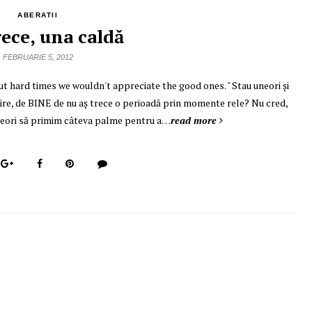
ABERATII
ece, una caldă
FEBRUARIE 5, 2012
out hard times we wouldn't appreciate the good ones. " Stau uneori şi
icire, de BINE de nu aş trece o perioadă prin momente rele? Nu cred,
uneori să primim câteva palme pentru a…
read more