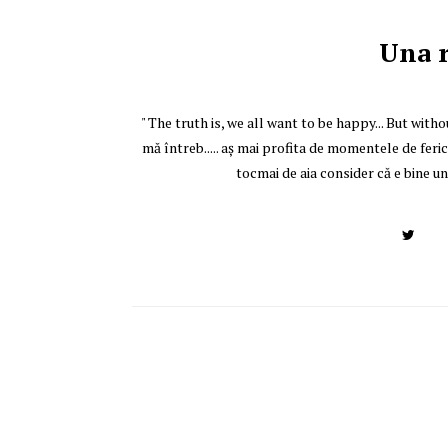
Una r
" The truth is, we all want to be happy... But with
mă întreb..... aş mai profita de momentele de fer
tocmai de aia consider că e bine 