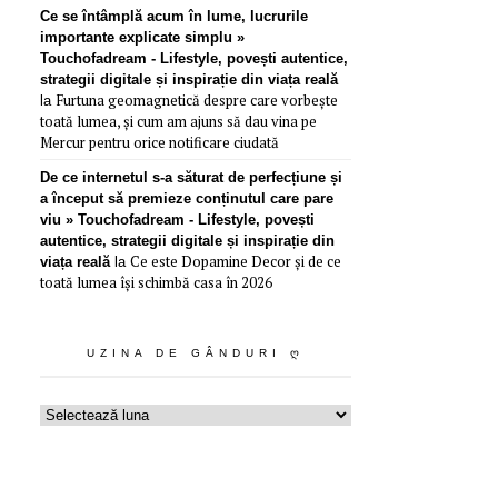
Ce se întâmplă acum în lume, lucrurile
importante explicate simplu »
Touchofadream - Lifestyle, povești autentice,
strategii digitale și inspirație din viața reală
Furtuna geomagnetică despre care vorbește
la
toată lumea, și cum am ajuns să dau vina pe
Mercur pentru orice notificare ciudată
De ce internetul s-a săturat de perfecțiune și
a început să premieze conținutul care pare
viu » Touchofadream - Lifestyle, povești
autentice, strategii digitale și inspirație din
Ce este Dopamine Decor și de ce
viața reală
la
toată lumea își schimbă casa în 2026
UZINA DE GÂNDURI Ღ
Uzina
de
gânduri
ღ