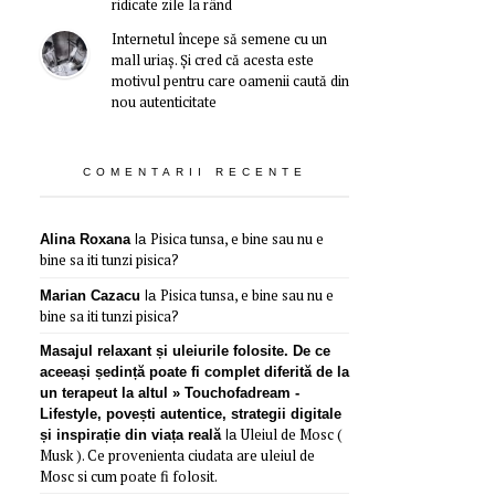
ridicate zile la rând
Internetul începe să semene cu un
mall uriaș. Și cred că acesta este
motivul pentru care oamenii caută din
nou autenticitate
COMENTARII RECENTE
Pisica tunsa, e bine sau nu e
Alina Roxana
la
bine sa iti tunzi pisica?
Pisica tunsa, e bine sau nu e
Marian Cazacu
la
bine sa iti tunzi pisica?
Masajul relaxant și uleiurile folosite. De ce
aceeași ședință poate fi complet diferită de la
un terapeut la altul » Touchofadream -
Lifestyle, povești autentice, strategii digitale
Uleiul de Mosc (
și inspirație din viața reală
la
Musk ). Ce provenienta ciudata are uleiul de
Mosc si cum poate fi folosit.