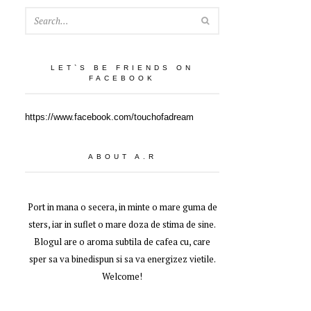
SEARCH
LET`S BE FRIENDS ON
FACEBOOK
https://www.facebook.com/touchofadream
ABOUT A.R
Port in mana o secera, in minte o mare guma de
sters, iar in suflet o mare doza de stima de sine.
Blogul are o aroma subtila de cafea cu, care
sper sa va binedispun si sa va energizez vietile.
Welcome!