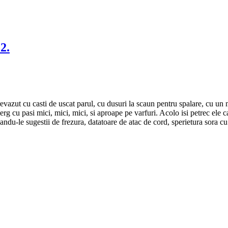
2.
revazut cu casti de uscat parul, cu dusuri la scaun pentru spalare, cu un
merg cu pasi mici, mici, mici, si aproape pe varfuri. Acolo isi petrec ele
 dandu-le sugestii de frezura, datatoare de atac de cord, sperietura sora c