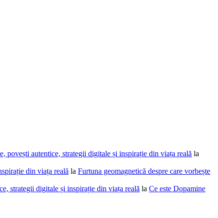
povești autentice, strategii digitale și inspirație din viața reală
la
spirație din viața reală
la
Furtuna geomagnetică despre care vorbește
 strategii digitale și inspirație din viața reală
la
Ce este Dopamine