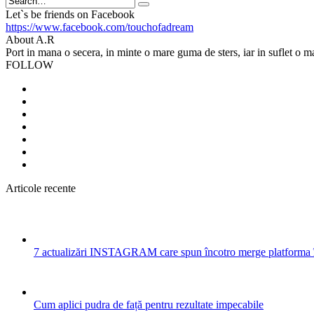
Search
Let`s be friends on Facebook
https://www.facebook.com/touchofadream
About A.R
Port in mana o secera, in minte o mare guma de sters, iar in suflet o m
FOLLOW
Articole recente
7 actualizări INSTAGRAM care spun încotro merge platforma 
Cum aplici pudra de față pentru rezultate impecabile