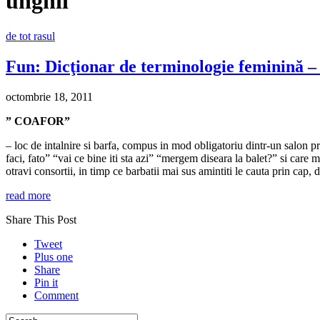
unghii
de tot rasul
Fun: Dicţionar de terminologie feminină – 
octombrie 18, 2011
” COAFOR”
– loc de intalnire si barfa, compus in mod obligatoriu dintr-un salon p
faci, fato” “vai ce bine iti sta azi” “mergem diseara la balet?” si care 
otravi consortii, in timp ce barbatii mai sus amintiti le cauta prin cap,
read more
Share This Post
Tweet
Plus one
Share
Pin it
Comment