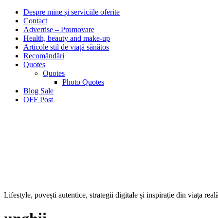
Despre mine și serviciile oferite
Contact
Advertise – Promovare
Health, beauty and make-up
Articole stil de viață sănătos
Recomăndări
Quotes
Quotes
Photo Quotes
Blog Sale
OFF Post
Lifestyle, povești autentice, strategii digitale și inspirație din viața real