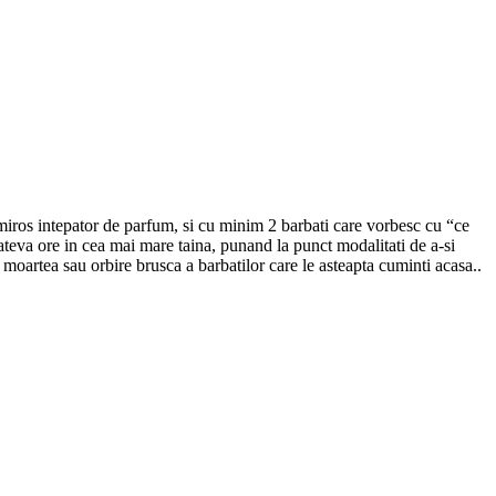
 miros intepator de parfum, si cu minim 2 barbati care vorbesc cu “ce
 cateva ore in cea mai mare taina, punand la punct modalitati de a-si
u moartea sau orbire brusca a barbatilor care le asteapta cuminti acasa..