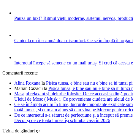
Pauza un lux!? Ritmul vieții moderne, sistemul nervos, productiv
Canicula nu înseamnă doar disconfort. Ce se întâmplă în organis
Internetul începe să semene cu un mall uriaș. Și cred că acesta 
Comentarii recente
Alina Roxana
la
Pisica tunsa, e bine sau nu e bine sa iti tunzi pi
Marian Cazacu
la
Pisica tunsa, e bine sau nu e bine sa iti tunzi 
Masajul relaxant și uleiurile folosite. De ce aceeași ședință poate
Uleiul de Mosc ( Musk ). Ce provenienta ciudata are uleiul de M
Ce se întâmplă acum în lume, lucrurile importante explicate simpl
toată lumea, și cum am ajuns să dau vina pe Mercur pentru orice
De ce internetul s-a săturat de perfecțiune și a început să premie
Decor și de ce toată lumea își schimbă casa în 2026
Uzina de gânduri ღ