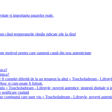
itate și importanța pauzelor reale.
m când temperaturile rămân ridicate zile la rând
este motivul pentru care oamenii caută din nou autenticitate
sica?
pisica?
 fi complet diferită de la un terapeut la altul » Touchofadream - Lifestyle, 
osc si cum poate fi folosit.
u » Touchofadream - Lifestyle, povești autentice, strategii digitale și in
 notificare ciudată
ze conținutul care pare viu » Touchofadream - Lifestyle, povești autentice,