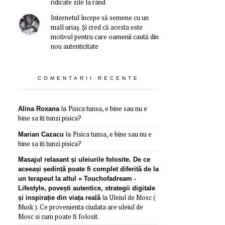
ridicate zile la rând
Internetul începe să semene cu un
mall uriaș. Și cred că acesta este
motivul pentru care oamenii caută din
nou autenticitate
COMENTARII RECENTE
Pisica tunsa, e bine sau nu e
Alina Roxana
la
bine sa iti tunzi pisica?
Pisica tunsa, e bine sau nu e
Marian Cazacu
la
bine sa iti tunzi pisica?
Masajul relaxant și uleiurile folosite. De ce
aceeași ședință poate fi complet diferită de la
un terapeut la altul » Touchofadream -
Lifestyle, povești autentice, strategii digitale
Uleiul de Mosc (
și inspirație din viața reală
la
Musk ). Ce provenienta ciudata are uleiul de
Mosc si cum poate fi folosit.