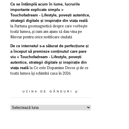
Ce se întâmplă acum în lume, lucrurile
importante explicate simplu »
Touchofadream - Lifestyle, povești autentice,
strategii digitale și inspirație din viața reală
Furtuna geomagnetică despre care vorbește
la
toată lumea, și cum am ajuns să dau vina pe
Mercur pentru orice notificare ciudată
De ce internetul s-a săturat de perfecțiune și
a început să premieze conținutul care pare
viu » Touchofadream - Lifestyle, povești
autentice, strategii digitale și inspirație din
Ce este Dopamine Decor și de ce
viața reală
la
toată lumea își schimbă casa în 2026
UZINA DE GÂNDURI Ღ
Uzina
de
gânduri
ღ