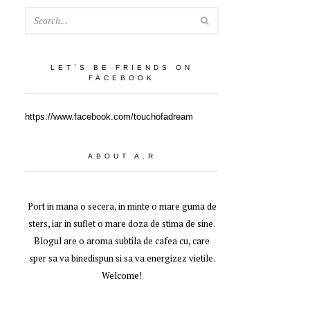
SEARCH
LET`S BE FRIENDS ON
FACEBOOK
https://www.facebook.com/touchofadream
ABOUT A.R
Port in mana o secera, in minte o mare guma de
sters, iar in suflet o mare doza de stima de sine.
Blogul are o aroma subtila de cafea cu, care
sper sa va binedispun si sa va energizez vietile.
Welcome!