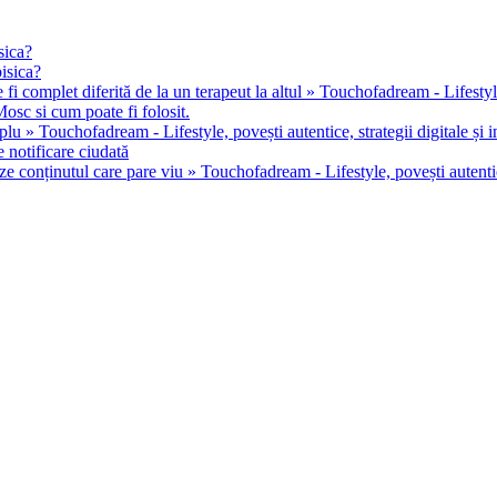
sica?
pisica?
 fi complet diferită de la un terapeut la altul » Touchofadream - Lifestyle, 
osc si cum poate fi folosit.
u » Touchofadream - Lifestyle, povești autentice, strategii digitale și in
 notificare ciudată
ze conținutul care pare viu » Touchofadream - Lifestyle, povești autentice,