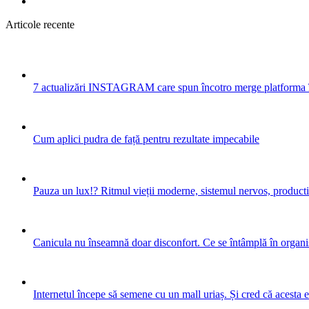
Articole recente
7 actualizări INSTAGRAM care spun încotro merge platforma 
Cum aplici pudra de față pentru rezultate impecabile
Pauza un lux!? Ritmul vieții moderne, sistemul nervos, productiv
Canicula nu înseamnă doar disconfort. Ce se întâmplă în organis
Internetul începe să semene cu un mall uriaș. Și cred că acesta 