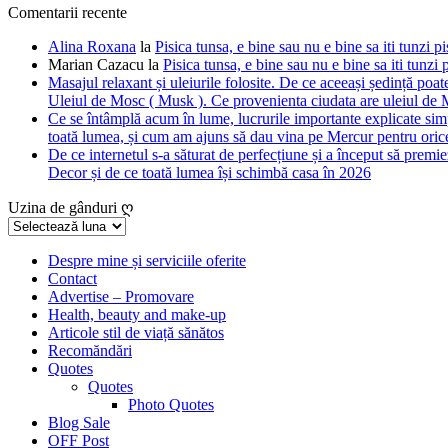
Comentarii recente
Alina Roxana
la
Pisica tunsa, e bine sau nu e bine sa iti tunzi pi
Marian Cazacu
la
Pisica tunsa, e bine sau nu e bine sa iti tunzi 
Masajul relaxant și uleiurile folosite. De ce aceeași ședință poate
Uleiul de Mosc ( Musk ). Ce provenienta ciudata are uleiul de M
Ce se întâmplă acum în lume, lucrurile importante explicate simpl
toată lumea, și cum am ajuns să dau vina pe Mercur pentru orice
De ce internetul s-a săturat de perfecțiune și a început să premie
Decor și de ce toată lumea își schimbă casa în 2026
Uzina de gânduri ღ
Uzina
de
gânduri
Despre mine și serviciile oferite
Contact
ღ
Advertise – Promovare
Health, beauty and make-up
Articole stil de viață sănătos
Recomăndări
Quotes
Quotes
Photo Quotes
Blog Sale
OFF Post