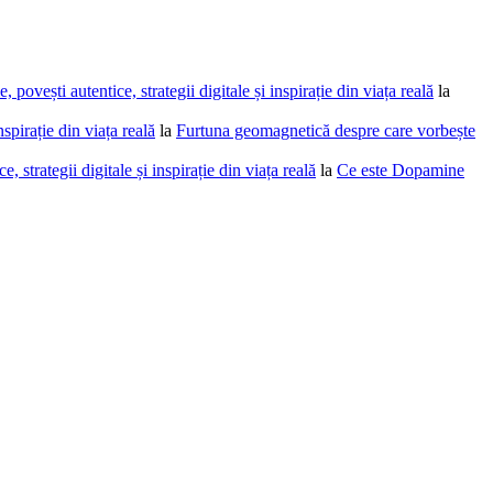
povești autentice, strategii digitale și inspirație din viața reală
la
spirație din viața reală
la
Furtuna geomagnetică despre care vorbește
 strategii digitale și inspirație din viața reală
la
Ce este Dopamine