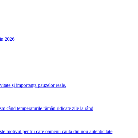
în 2026
itate și importanța pauzelor reale.
m când temperaturile rămân ridicate zile la rând
este motivul pentru care oamenii caută din nou autenticitate