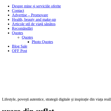
Despre mine și serviciile oferite
Contact
Advertise – Promovare
Health, beauty and make-up
Articole stil de viață sănătos
Recomăndări
Quotes
Quotes
Photo Quotes
Blog Sale
OFF Post
Lifestyle, povești autentice, strategii digitale și inspirație din viața real