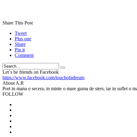
Share This Post
Tweet
Plus one
Share
Pin it
Comment
Search
Let`s be friends on Facebook
https://www.facebook.com/touchofadream
About A.R
Port in mana o secera, in minte o mare guma de sters, iar in suflet o m
FOLLOW