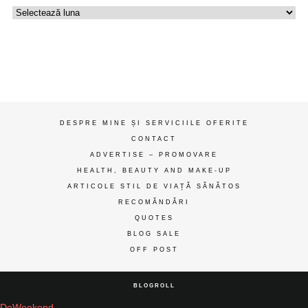
Uzina
de
gânduri
ღ
DESPRE MINE ȘI SERVICIILE OFERITE
CONTACT
ADVERTISE – PROMOVARE
HEALTH, BEAUTY AND MAKE-UP
ARTICOLE STIL DE VIAȚĂ SĂNĂTOS
RECOMĂNDĂRI
QUOTES
BLOG SALE
OFF POST
BLOGROLL
DeWeekend