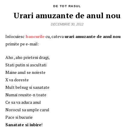
DE TOT RASUL
Urari amuzante de anul nou
DECEMBRIE 30, 2012
Inlocuiesc
bancurile
cu, cateva
urari amuzante de anul nou
primite pe e-mail:
Aho , aho prieteni dragi,
Stati putin si ascultati
Maine anul se noieste
X va doreste
Mult belsug si sanatate
Numai reusite-n toate
Ce sa va aduca anul
Norocul sa umple carul
Pace si bucurie
Sanatate si iubire
!