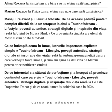
Pisica tunsa, e bine sau nu e bine sa iti tunzi pisica?
Alina Roxana
la
Pisica tunsa, e bine sau nu e bine sa iti tunzi pisica?
Marian Cazacu
la
Masajul relaxant și uleiurile folosite. De ce aceeași ședință poate fi
complet diferită de la un terapeut la altul » Touchofadream -
Lifestyle, povești autentice, strategii digitale și inspirație din viața
Uleiul de Mosc ( Musk ). Ce provenienta ciudata are uleiul de
reală
la
Mosc si cum poate fi folosit.
Ce se întâmplă acum în lume, lucrurile importante explicate
simplu » Touchofadream - Lifestyle, povești autentice, strategii
Furtuna geomagnetică despre
digitale și inspirație din viața reală
la
care vorbește toată lumea, și cum am ajuns să dau vina pe Mercur
pentru orice notificare ciudată
De ce internetul s-a săturat de perfecțiune și a început să premieze
conținutul care pare viu » Touchofadream - Lifestyle, povești
Ce este
autentice, strategii digitale și inspirație din viața reală
la
Dopamine Decor și de ce toată lumea își schimbă casa în 2026
UZINA DE GÂNDURI Ღ