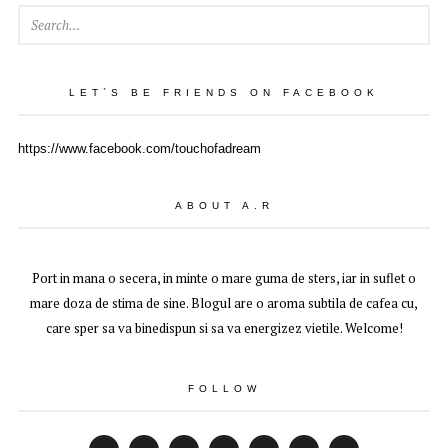
SEAR
LET`S BE FRIENDS ON FACEBOOK
https://www.facebook.com/touchofadream
ABOUT A.R
Port in mana o secera, in minte o mare guma de sters, iar in suflet o
mare doza de stima de sine. Blogul are o aroma subtila de cafea cu,
care sper sa va binedispun si sa va energizez vietile. Welcome!
FOLLOW