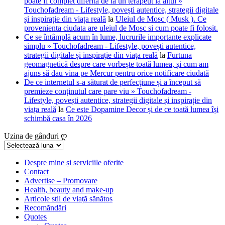
poate fi complet diferită de la un terapeut la altul »
Touchofadream - Lifestyle, povești autentice, strategii digitale
și inspirație din viața reală
la
Uleiul de Mosc ( Musk ). Ce
provenienta ciudata are uleiul de Mosc si cum poate fi folosit.
Ce se întâmplă acum în lume, lucrurile importante explicate
simplu » Touchofadream - Lifestyle, povești autentice,
strategii digitale și inspirație din viața reală
la
Furtuna
geomagnetică despre care vorbește toată lumea, și cum am
ajuns să dau vina pe Mercur pentru orice notificare ciudată
De ce internetul s-a săturat de perfecțiune și a început să
premieze conținutul care pare viu » Touchofadream -
Lifestyle, povești autentice, strategii digitale și inspirație din
viața reală
la
Ce este Dopamine Decor și de ce toată lumea își
schimbă casa în 2026
Uzina de gânduri ღ
Uzina
de
gânduri
Despre mine și serviciile oferite
Contact
ღ
Advertise – Promovare
Health, beauty and make-up
Articole stil de viață sănătos
Recomăndări
Quotes