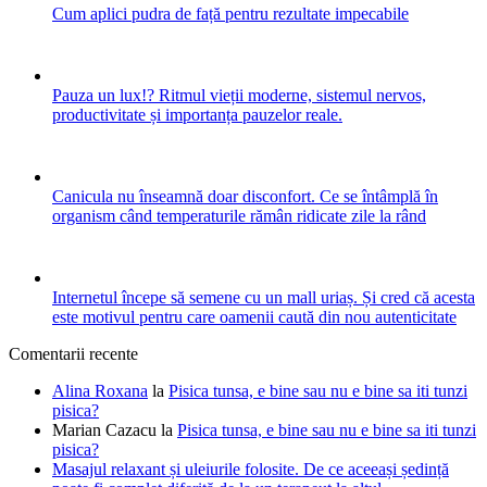
Cum aplici pudra de față pentru rezultate impecabile
Pauza un lux!? Ritmul vieții moderne, sistemul nervos,
productivitate și importanța pauzelor reale.
Canicula nu înseamnă doar disconfort. Ce se întâmplă în
organism când temperaturile rămân ridicate zile la rând
Internetul începe să semene cu un mall uriaș. Și cred că acesta
este motivul pentru care oamenii caută din nou autenticitate
Comentarii recente
Alina Roxana
la
Pisica tunsa, e bine sau nu e bine sa iti tunzi
pisica?
Marian Cazacu
la
Pisica tunsa, e bine sau nu e bine sa iti tunzi
pisica?
Masajul relaxant și uleiurile folosite. De ce aceeași ședință