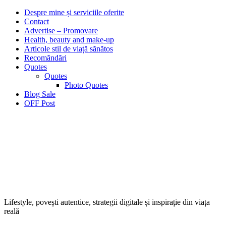
Despre mine și serviciile oferite
Contact
Advertise – Promovare
Health, beauty and make-up
Articole stil de viață sănătos
Recomăndări
Quotes
Quotes
Photo Quotes
Blog Sale
OFF Post
Lifestyle, povești autentice, strategii digitale și inspirație din viața
reală