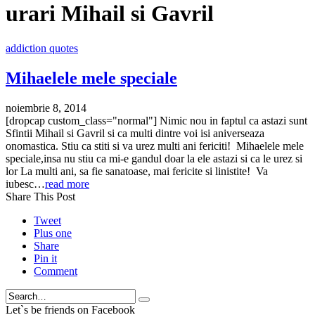
urari Mihail si Gavril
addiction quotes
Mihaelele mele speciale
noiembrie 8, 2014
[dropcap custom_class="normal"] Nimic nou in faptul ca astazi sunt
Sfintii Mihail si Gavril si ca multi dintre voi isi aniverseaza
onomastica. Stiu ca stiti si va urez multi ani fericiti! Mihaelele mele
speciale,insa nu stiu ca mi-e gandul doar la ele astazi si ca le urez si
lor La multi ani, sa fie sanatoase, mai fericite si linistite! Va
iubesc…
read more
Share This Post
Tweet
Plus one
Share
Pin it
Comment
Search
Let`s be friends on Facebook