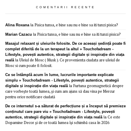
COMENTARII RECENTE
Pisica tunsa, e bine sau nu e bine sa iti tunzi pisica?
Alina Roxana
la
Pisica tunsa, e bine sau nu e bine sa iti tunzi pisica?
Marian Cazacu
la
Masajul relaxant și uleiurile folosite. De ce aceeași ședință poate fi
complet diferită de la un terapeut la altul » Touchofadream -
Lifestyle, povești autentice, strategii digitale și inspirație din viața
Uleiul de Mosc ( Musk ). Ce provenienta ciudata are uleiul de
reală
la
Mosc si cum poate fi folosit.
Ce se întâmplă acum în lume, lucrurile importante explicate
simplu » Touchofadream - Lifestyle, povești autentice, strategii
Furtuna geomagnetică despre
digitale și inspirație din viața reală
la
care vorbește toată lumea, și cum am ajuns să dau vina pe Mercur
pentru orice notificare ciudată
De ce internetul s-a săturat de perfecțiune și a început să premieze
conținutul care pare viu » Touchofadream - Lifestyle, povești
Ce este
autentice, strategii digitale și inspirație din viața reală
la
Dopamine Decor și de ce toată lumea își schimbă casa în 2026