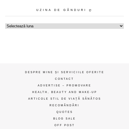
UZINA DE GÂNDURI Ღ
Uzina
de
gânduri
ღ
DESPRE MINE ȘI SERVICIILE OFERITE
CONTACT
ADVERTISE – PROMOVARE
HEALTH, BEAUTY AND MAKE-UP
ARTICOLE STIL DE VIAȚĂ SĂNĂTOS
RECOMĂNDĂRI
QUOTES
BLOG SALE
OFF POST