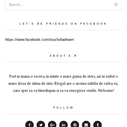
SEA
LET`S BE FRIENDS ON FACEBOOK
https://www.facebook.com/touchofadream
ABOUT A.R
Port in mana o secera, in minte o mare guma de sters, iar in suflet o
mare doza de stima de sine. Blogul are o aroma subtila de cafea cu,
care sper sa va binedispun si sa va energizez vietile. Welcome!
FOLLOW