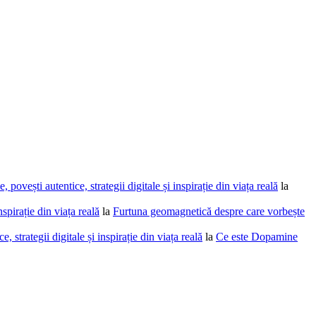
povești autentice, strategii digitale și inspirație din viața reală
la
spirație din viața reală
la
Furtuna geomagnetică despre care vorbește
 strategii digitale și inspirație din viața reală
la
Ce este Dopamine