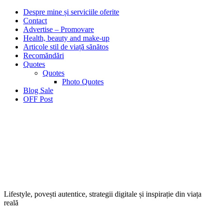
Despre mine și serviciile oferite
Contact
Advertise – Promovare
Health, beauty and make-up
Articole stil de viață sănătos
Recomăndări
Quotes
Quotes
Photo Quotes
Blog Sale
OFF Post
Lifestyle, povești autentice, strategii digitale și inspirație din viața
reală