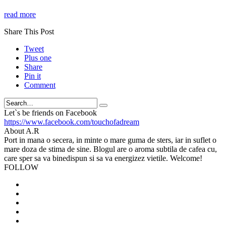
read more
Share This Post
Tweet
Plus one
Share
Pin it
Comment
Search
Let`s be friends on Facebook
https://www.facebook.com/touchofadream
About A.R
Port in mana o secera, in minte o mare guma de sters, iar in suflet o
mare doza de stima de sine. Blogul are o aroma subtila de cafea cu,
care sper sa va binedispun si sa va energizez vietile. Welcome!
FOLLOW