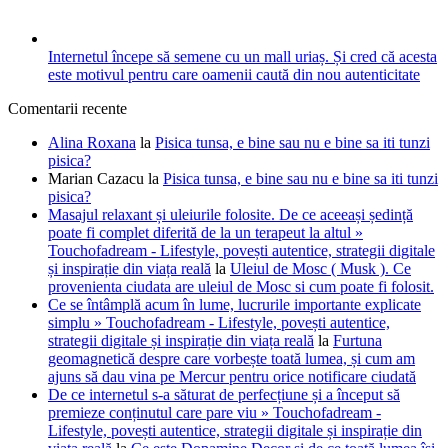
Internetul începe să semene cu un mall uriaș. Și cred că acesta
este motivul pentru care oamenii caută din nou autenticitate
Comentarii recente
Alina Roxana
la
Pisica tunsa, e bine sau nu e bine sa iti tunzi
pisica?
Marian Cazacu
la
Pisica tunsa, e bine sau nu e bine sa iti tunzi
pisica?
Masajul relaxant și uleiurile folosite. De ce aceeași ședință
poate fi complet diferită de la un terapeut la altul »
Touchofadream - Lifestyle, povești autentice, strategii digitale
și inspirație din viața reală
la
Uleiul de Mosc ( Musk ). Ce
provenienta ciudata are uleiul de Mosc si cum poate fi folosit.
Ce se întâmplă acum în lume, lucrurile importante explicate
simplu » Touchofadream - Lifestyle, povești autentice,
strategii digitale și inspirație din viața reală
la
Furtuna
geomagnetică despre care vorbește toată lumea, și cum am
ajuns să dau vina pe Mercur pentru orice notificare ciudată
De ce internetul s-a săturat de perfecțiune și a început să
premieze conținutul care pare viu » Touchofadream -
Lifestyle, povești autentice, strategii digitale și inspirație din