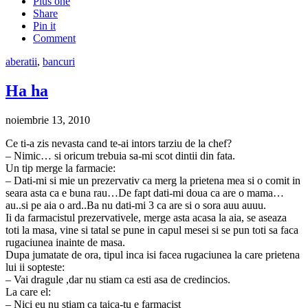
Plus one
Share
Pin it
Comment
aberatii
,
bancuri
Ha ha
noiembrie 13, 2010
Ce ti-a zis nevasta cand te-ai intors tarziu de la chef?
– Nimic… si oricum trebuia sa-mi scot dintii din fata.
Un tip merge la farmacie:
– Dati-mi si mie un prezervativ ca merg la prietena mea si o comit in
seara asta ca e buna rau…De fapt dati-mi doua ca are o mama…
au..si pe aia o ard..Ba nu dati-mi 3 ca are si o sora auu auuu.
Ii da farmacistul prezervativele, merge asta acasa la aia, se aseaza
toti la masa, vine si tatal se pune in capul mesei si se pun toti sa faca
rugaciunea inainte de masa.
Dupa jumatate de ora, tipul inca isi facea rugaciunea la care prietena
lui ii sopteste:
– Vai dragule ,dar nu stiam ca esti asa de credincios.
La care el:
– Nici eu nu stiam ca taica-tu e farmacist