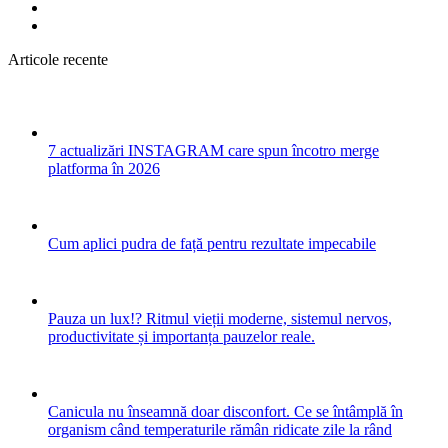
Articole recente
7 actualizări INSTAGRAM care spun încotro merge
platforma în 2026
Cum aplici pudra de față pentru rezultate impecabile
Pauza un lux!? Ritmul vieții moderne, sistemul nervos,
productivitate și importanța pauzelor reale.
Canicula nu înseamnă doar disconfort. Ce se întâmplă în
organism când temperaturile rămân ridicate zile la rând