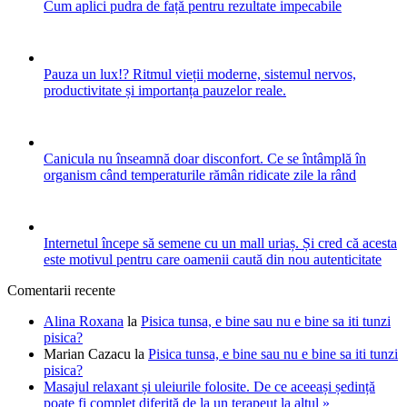
Cum aplici pudra de față pentru rezultate impecabile
Pauza un lux!? Ritmul vieții moderne, sistemul nervos,
productivitate și importanța pauzelor reale.
Canicula nu înseamnă doar disconfort. Ce se întâmplă în
organism când temperaturile rămân ridicate zile la rând
Internetul începe să semene cu un mall uriaș. Și cred că acesta
este motivul pentru care oamenii caută din nou autenticitate
Comentarii recente
Alina Roxana
la
Pisica tunsa, e bine sau nu e bine sa iti tunzi
pisica?
Marian Cazacu
la
Pisica tunsa, e bine sau nu e bine sa iti tunzi
pisica?
Masajul relaxant și uleiurile folosite. De ce aceeași ședință
poate fi complet diferită de la un terapeut la altul »