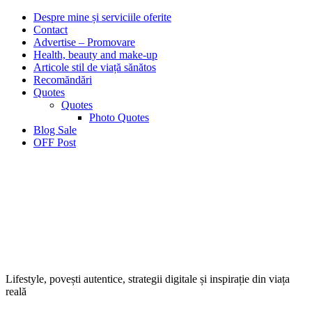
Despre mine și serviciile oferite
Contact
Advertise – Promovare
Health, beauty and make-up
Articole stil de viață sănătos
Recomăndări
Quotes
Quotes
Photo Quotes
Blog Sale
OFF Post
Lifestyle, povești autentice, strategii digitale și inspirație din viața
reală