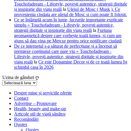
Touchofadream - Lifestyle, povești autentice, strategii digitale
și inspirație din viața reală
la
Uleiul de Mosc ( Musk ). Ce
provenienta ciudata are uleiul de Mosc si cum poate fi folosit.
Ce se întâmplă acum în lume, lucrurile importante explicate
simplu » Touchofadream - Lifestyle, povești autentice,
strategii digitale și inspirație din viața reală
la
Furtuna
geomagnetică despre care vorbește toată lumea, și cum am
ajuns să dau vina pe Mercur pentru orice notificare ciudată
De ce internetul s-a săturat de perfecțiune și a început să
premieze conținutul care pare viu » Touchofadream -
Lifestyle, povești autentice, strategii digitale și inspirație din
viața reală
la
Ce este Dopamine Decor și de ce toată lumea își
schimbă casa în 2026
Uzina de gânduri ღ
Uzina
de
gânduri
Despre mine și serviciile oferite
Contact
ღ
Advertise – Promovare
Health, beauty and make-up
Articole stil de viață sănătos
Recomăndări
Quotes
Quotes