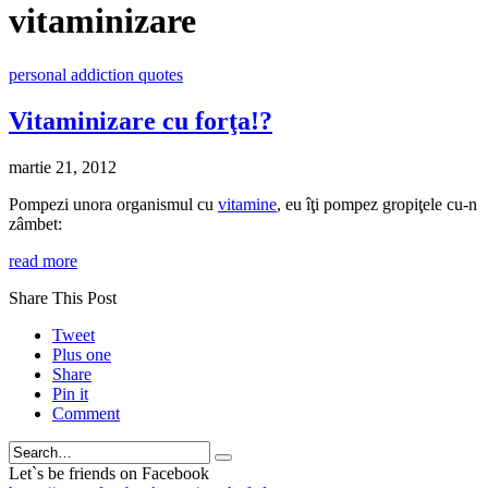
vitaminizare
personal addiction quotes
Vitaminizare cu forţa!?
martie 21, 2012
Pompezi unora organismul cu
vitamine
, eu îţi pompez gropiţele cu-n
zâmbet:
read more
Share This Post
Tweet
Plus one
Share
Pin it
Comment
Search
Let`s be friends on Facebook