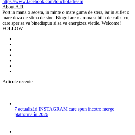
https://www.facebook.com/touchofadream
About A.R
Port in mana o secera, in minte o mare guma de sters, iar in suflet o
mare doza de stima de sine. Blogul are o aroma subtila de cafea cu,
care sper sa va binedispun si sa va energizez vietile. Welcome!
FOLLOW
Articole recente
7 actualizări INSTAGRAM care spun încotro merge
platforma în 2026