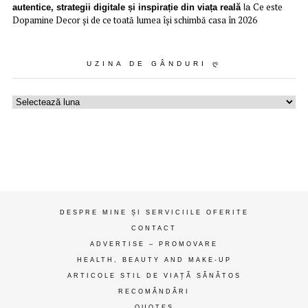
Ce este
autentice, strategii digitale și inspirație din viața reală
la
Dopamine Decor și de ce toată lumea își schimbă casa în 2026
UZINA DE GÂNDURI Ღ
Uzina
de
gânduri
ღ
DESPRE MINE ȘI SERVICIILE OFERITE
CONTACT
ADVERTISE – PROMOVARE
HEALTH, BEAUTY AND MAKE-UP
ARTICOLE STIL DE VIAȚĂ SĂNĂTOS
RECOMĂNDĂRI
QUOTES