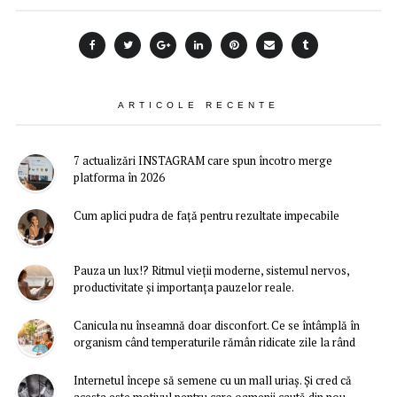
ARTICOLE RECENTE
7 actualizări INSTAGRAM care spun încotro merge
platforma în 2026
Cum aplici pudra de față pentru rezultate impecabile
Pauza un lux!? Ritmul vieții moderne, sistemul nervos,
productivitate și importanța pauzelor reale.
Canicula nu înseamnă doar disconfort. Ce se întâmplă în
organism când temperaturile rămân ridicate zile la rând
Internetul începe să semene cu un mall uriaș. Și cred că
acesta este motivul pentru care oamenii caută din nou