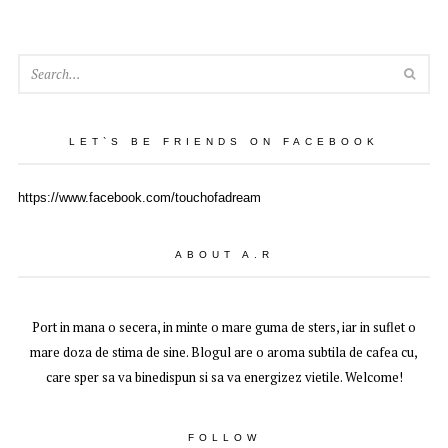
SEA
LET`S BE FRIENDS ON FACEBOOK
https://www.facebook.com/touchofadream
ABOUT A.R
Port in mana o secera, in minte o mare guma de sters, iar in suflet o
mare doza de stima de sine. Blogul are o aroma subtila de cafea cu,
care sper sa va binedispun si sa va energizez vietile. Welcome!
FOLLOW