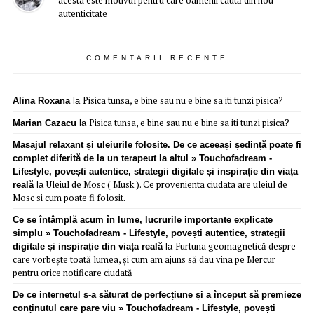
autenticitate
COMENTARII RECENTE
Pisica tunsa, e bine sau nu e bine sa iti tunzi pisica?
Alina Roxana
la
Pisica tunsa, e bine sau nu e bine sa iti tunzi pisica?
Marian Cazacu
la
Masajul relaxant și uleiurile folosite. De ce aceeași ședință poate fi
complet diferită de la un terapeut la altul » Touchofadream -
Lifestyle, povești autentice, strategii digitale și inspirație din viața
Uleiul de Mosc ( Musk ). Ce provenienta ciudata are uleiul de
reală
la
Mosc si cum poate fi folosit.
Ce se întâmplă acum în lume, lucrurile importante explicate
simplu » Touchofadream - Lifestyle, povești autentice, strategii
Furtuna geomagnetică despre
digitale și inspirație din viața reală
la
care vorbește toată lumea, și cum am ajuns să dau vina pe Mercur
pentru orice notificare ciudată
De ce internetul s-a săturat de perfecțiune și a început să premieze
conținutul care pare viu » Touchofadream - Lifestyle, povești