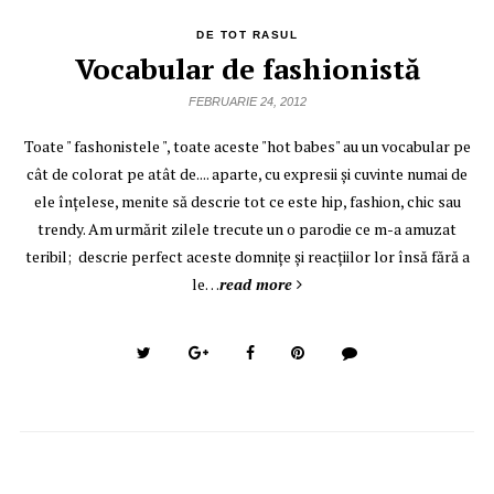
DE TOT RASUL
Vocabular de fashionistă
FEBRUARIE 24, 2012
Toate " fashonistele ", toate aceste "hot babes" au un vocabular pe
cât de colorat pe atât de.... aparte, cu expresii şi cuvinte numai de
ele înţelese, menite să descrie tot ce este hip, fashion, chic sau
trendy. Am urmărit zilele trecute un o parodie ce m-a amuzat
teribil; descrie perfect aceste domniţe şi reacţiilor lor însă fără a
le…
read more