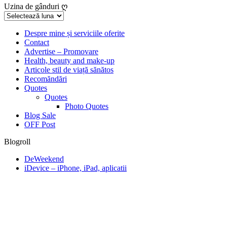
Uzina de gânduri ღ
Uzina
de
gânduri
Despre mine și serviciile oferite
Contact
ღ
Advertise – Promovare
Health, beauty and make-up
Articole stil de viață sănătos
Recomăndări
Quotes
Quotes
Photo Quotes
Blog Sale
OFF Post
Blogroll
DeWeekend
iDevice – iPhone, iPad, aplicatii