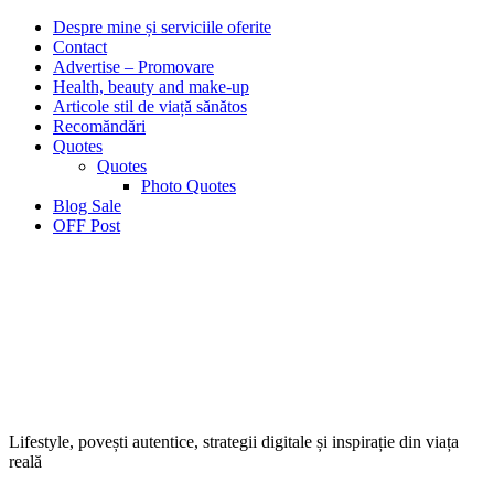
Despre mine și serviciile oferite
Contact
Advertise – Promovare
Health, beauty and make-up
Articole stil de viață sănătos
Recomăndări
Quotes
Quotes
Photo Quotes
Blog Sale
OFF Post
Lifestyle, povești autentice, strategii digitale și inspirație din viața
reală