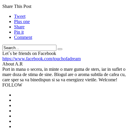
Share This Post
Tweet
Plus one
Share
Pin it
Comment
Search
Let`s be friends on Facebook
https://www.facebook.com/touchofadream
About A.R
Port in mana o secera, in minte o mare guma de sters, iar in suflet o
mare doza de stima de sine. Blogul are o aroma subtila de cafea cu,
care sper sa va binedispun si sa va energizez vietile. Welcome!
FOLLOW