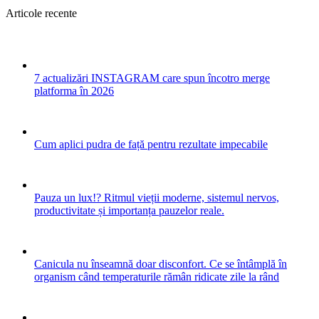
Articole recente
7 actualizări INSTAGRAM care spun încotro merge
platforma în 2026
Cum aplici pudra de față pentru rezultate impecabile
Pauza un lux!? Ritmul vieții moderne, sistemul nervos,
productivitate și importanța pauzelor reale.
Canicula nu înseamnă doar disconfort. Ce se întâmplă în
organism când temperaturile rămân ridicate zile la rând