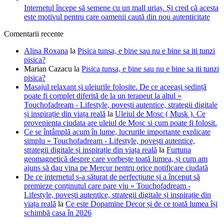
Internetul începe să semene cu un mall uriaș. Și cred că acesta
este motivul pentru care oamenii caută din nou autenticitate
Comentarii recente
Alina Roxana
la
Pisica tunsa, e bine sau nu e bine sa iti tunzi
pisica?
Marian Cazacu
la
Pisica tunsa, e bine sau nu e bine sa iti tunzi
pisica?
Masajul relaxant și uleiurile folosite. De ce aceeași ședință
poate fi complet diferită de la un terapeut la altul »
Touchofadream - Lifestyle, povești autentice, strategii digitale
și inspirație din viața reală
la
Uleiul de Mosc ( Musk ). Ce
provenienta ciudata are uleiul de Mosc si cum poate fi folosit.
Ce se întâmplă acum în lume, lucrurile importante explicate
simplu » Touchofadream - Lifestyle, povești autentice,
strategii digitale și inspirație din viața reală
la
Furtuna
geomagnetică despre care vorbește toată lumea, și cum am
ajuns să dau vina pe Mercur pentru orice notificare ciudată
De ce internetul s-a săturat de perfecțiune și a început să
premieze conținutul care pare viu » Touchofadream -
Lifestyle, povești autentice, strategii digitale și inspirație din
viața reală
la
Ce este Dopamine Decor și de ce toată lumea își
schimbă casa în 2026