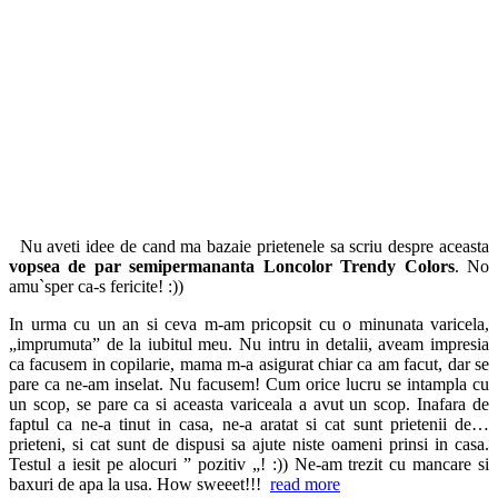
Nu aveti idee de cand ma bazaie prietenele sa scriu despre aceasta
vopsea de par semipermananta Loncolor Trendy Colors
. No
amu`sper ca-s fericite! :))
In urma cu un an si ceva m-am pricopsit cu o minunata varicela,
„imprumuta” de la iubitul meu. Nu intru in detalii, aveam impresia
ca facusem in copilarie, mama m-a asigurat chiar ca am facut, dar se
pare ca ne-am inselat. Nu facusem! Cum orice lucru se intampla cu
un scop, se pare ca si aceasta variceala a avut un scop. Inafara de
faptul ca ne-a tinut in casa, ne-a aratat si cat sunt prietenii de…
prieteni, si cat sunt de dispusi sa ajute niste oameni prinsi in casa.
Testul a iesit pe alocuri ” pozitiv „! :)) Ne-am trezit cu mancare si
baxuri de apa la usa. How sweeet!!!
read more