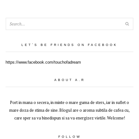
SEA
LET`S BE FRIENDS ON FACEBOOK
https://www.facebook.com/touchofadream
ABOUT A.R
Port in mana o secera, in minte o mare guma de sters, iar in suflet o
mare doza de stima de sine. Blogul are o aroma subtila de cafea cu,
care sper sa va binedispun si sa va energizez vietile. Welcome!
FOLLOW