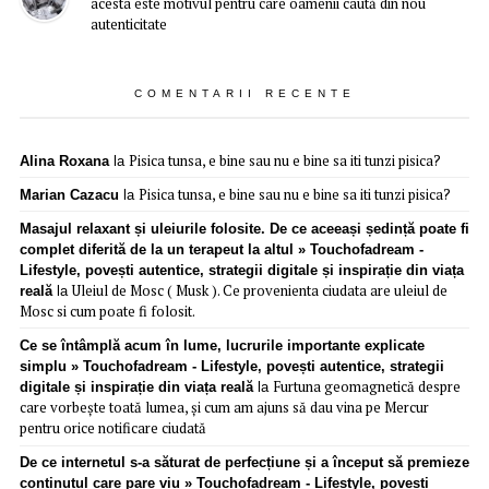
acesta este motivul pentru care oamenii caută din nou
autenticitate
COMENTARII RECENTE
Pisica tunsa, e bine sau nu e bine sa iti tunzi pisica?
Alina Roxana
la
Pisica tunsa, e bine sau nu e bine sa iti tunzi pisica?
Marian Cazacu
la
Masajul relaxant și uleiurile folosite. De ce aceeași ședință poate fi
complet diferită de la un terapeut la altul » Touchofadream -
Lifestyle, povești autentice, strategii digitale și inspirație din viața
Uleiul de Mosc ( Musk ). Ce provenienta ciudata are uleiul de
reală
la
Mosc si cum poate fi folosit.
Ce se întâmplă acum în lume, lucrurile importante explicate
simplu » Touchofadream - Lifestyle, povești autentice, strategii
Furtuna geomagnetică despre
digitale și inspirație din viața reală
la
care vorbește toată lumea, și cum am ajuns să dau vina pe Mercur
pentru orice notificare ciudată
De ce internetul s-a săturat de perfecțiune și a început să premieze
conținutul care pare viu » Touchofadream - Lifestyle, povești