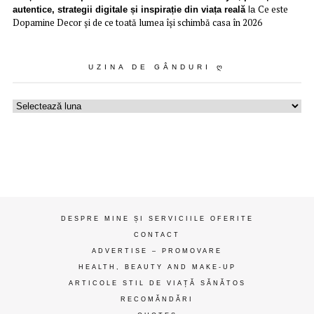
Ce este
autentice, strategii digitale și inspirație din viața reală
la
Dopamine Decor și de ce toată lumea își schimbă casa în 2026
UZINA DE GÂNDURI Ღ
Uzina
de
gânduri
ღ
DESPRE MINE ȘI SERVICIILE OFERITE
CONTACT
ADVERTISE – PROMOVARE
HEALTH, BEAUTY AND MAKE-UP
ARTICOLE STIL DE VIAȚĂ SĂNĂTOS
RECOMĂNDĂRI