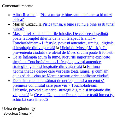
Comentarii recente
Alina Roxana
la
Pisica tunsa, e bine sau nu e bine sa iti tunzi
pisica?
Marian Cazacu
la
Pisica tunsa, e bine sau nu e bine sa iti tunzi
pisica?
Masajul relaxant și uleiurile folosite. De ce aceeași ședință
poate fi complet diferită de la un terapeut la altul »
Touchofadream - Lifestyle, povești autentice, strategii digitale
și inspirație din viața reală
la
Uleiul de Mosc ( Musk ). Ce
provenienta ciudata are uleiul de Mosc si cum poate fi folosit.
Ce se întâmplă acum în lume, lucrurile importante explicate
simplu » Touchofadream - Lifestyle, povești autentice,
strategii digitale și inspirație din viața reală
la
Furtuna
geomagnetică despre care vorbește toată lumea, și cum am
ajuns să dau vina pe Mercur pentru orice notificare ciudată
De ce internetul s-a săturat de perfecțiune și a început să
premieze conținutul care pare viu » Touchofadream -
Lifestyle, povești autentice, strategii digitale și inspirație din
viața reală
la
Ce este Dopamine Decor și de ce toată lumea își
schimbă casa în 2026
Uzina de gânduri ღ
Uzina