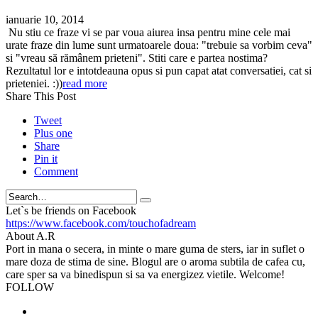
ianuarie 10, 2014
Nu stiu ce fraze vi se par voua aiurea insa pentru mine cele mai
urate fraze din lume sunt urmatoarele doua: "trebuie sa vorbim ceva"
si "vreau să rămânem prieteni". Stiti care e partea nostima?
Rezultatul lor e intotdeauna opus si pun capat atat conversatiei, cat si
prieteniei. :))
read more
Share This Post
Tweet
Plus one
Share
Pin it
Comment
Search
Let`s be friends on Facebook
https://www.facebook.com/touchofadream
About A.R
Port in mana o secera, in minte o mare guma de sters, iar in suflet o
mare doza de stima de sine. Blogul are o aroma subtila de cafea cu,
care sper sa va binedispun si sa va energizez vietile. Welcome!
FOLLOW