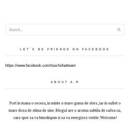
SEA
LET`S BE FRIENDS ON FACEBOOK
https://www.facebook.com/touchofadream
ABOUT A.R
Port in mana o secera, in minte o mare guma de sters, iar in suflet o
mare doza de stima de sine. Blogul are o aroma subtila de cafea cu,
care sper sa va binedispun si sa va energizez vietile. Welcome!