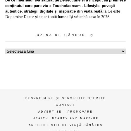
De ce internetul s-a săturat de perfecțiune și a început să premieze
conținutul care pare viu » Touchofadream - Lifestyle, povești
Ce este
autentice, strategii digitale și inspirație din viața reală
la
Dopamine Decor și de ce toată lumea își schimbă casa în 2026
UZINA DE GÂNDURI Ღ
Uzina
de
gânduri
ღ
DESPRE MINE ȘI SERVICIILE OFERITE
CONTACT
ADVERTISE – PROMOVARE
HEALTH, BEAUTY AND MAKE-UP
ARTICOLE STIL DE VIAȚĂ SĂNĂTOS