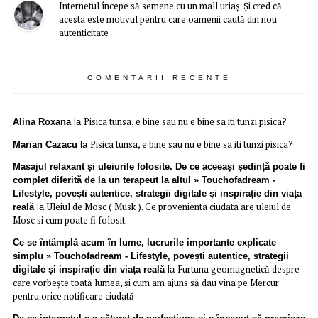
Internetul începe să semene cu un mall uriaș. Și cred că
acesta este motivul pentru care oamenii caută din nou
autenticitate
COMENTARII RECENTE
Pisica tunsa, e bine sau nu e bine sa iti tunzi pisica?
Alina Roxana
la
Pisica tunsa, e bine sau nu e bine sa iti tunzi pisica?
Marian Cazacu
la
Masajul relaxant și uleiurile folosite. De ce aceeași ședință poate fi
complet diferită de la un terapeut la altul » Touchofadream -
Lifestyle, povești autentice, strategii digitale și inspirație din viața
Uleiul de Mosc ( Musk ). Ce provenienta ciudata are uleiul de
reală
la
Mosc si cum poate fi folosit.
Ce se întâmplă acum în lume, lucrurile importante explicate
simplu » Touchofadream - Lifestyle, povești autentice, strategii
Furtuna geomagnetică despre
digitale și inspirație din viața reală
la
care vorbește toată lumea, și cum am ajuns să dau vina pe Mercur
pentru orice notificare ciudată