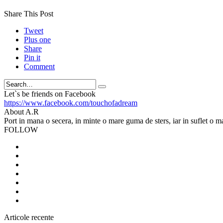
Share This Post
Tweet
Plus one
Share
Pin it
Comment
Search
Let`s be friends on Facebook
https://www.facebook.com/touchofadream
About A.R
Port in mana o secera, in minte o mare guma de sters, iar in suflet o m
FOLLOW
Articole recente