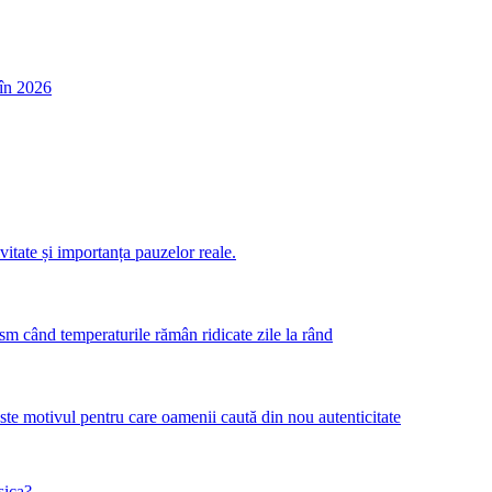
în 2026
itate și importanța pauzelor reale.
m când temperaturile rămân ridicate zile la rând
este motivul pentru care oamenii caută din nou autenticitate
sica?