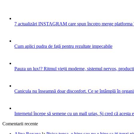
7 actualizări INSTAGRAM care spun încotro merge platforma 
Cum aplici pudra de față pentru rezultate impecabile
Pauza un lux!? Ritmul vieții moderne, sistemul nervos, productiv
Canicula nu înseamnă doar disconfort. Ce se întâmplă în organis
Internetul începe să semene cu un mall uriaș. Și cred că acesta 
Comentarii recente
Alina Roxana
la
Pisica tunsa, e bine sau nu e bine sa iti tunzi pi