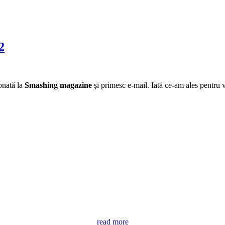
2
onată la
Smashing magazine
şi primesc e-mail. Iată ce-am ales pentru v
read more