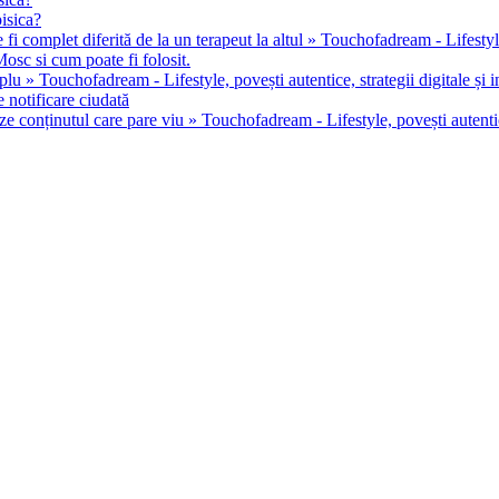
pisica?
 fi complet diferită de la un terapeut la altul » Touchofadream - Lifestyle, 
osc si cum poate fi folosit.
u » Touchofadream - Lifestyle, povești autentice, strategii digitale și in
 notificare ciudată
ze conținutul care pare viu » Touchofadream - Lifestyle, povești autentice,