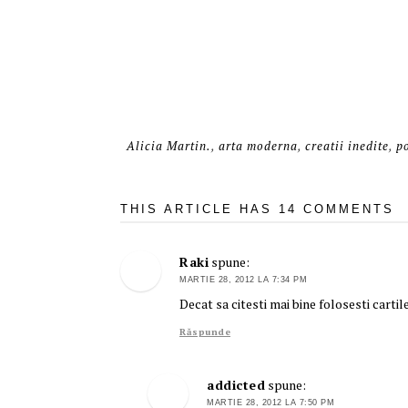
Alicia Martin.
,
arta moderna
,
creatii inedite
,
p
THIS ARTICLE HAS 14 COMMENTS
Raki
spune:
MARTIE 28, 2012 LA 7:34 PM
Decat sa citesti mai bine folosesti cartil
Răspunde
addicted
spune:
MARTIE 28, 2012 LA 7:50 PM