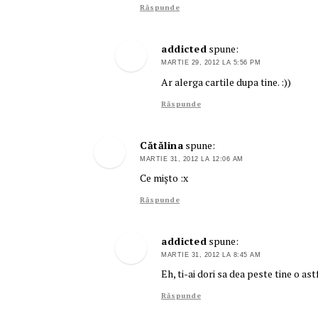
Răspunde
addicted
spune:
MARTIE 29, 2012 LA 5:56 PM
Ar alerga cartile dupa tine. :))
Răspunde
Cătălina
spune:
MARTIE 31, 2012 LA 12:06 AM
Ce mişto :x
Răspunde
addicted
spune:
MARTIE 31, 2012 LA 8:45 AM
Eh, ti-ai dori sa dea peste tine o as
Răspunde