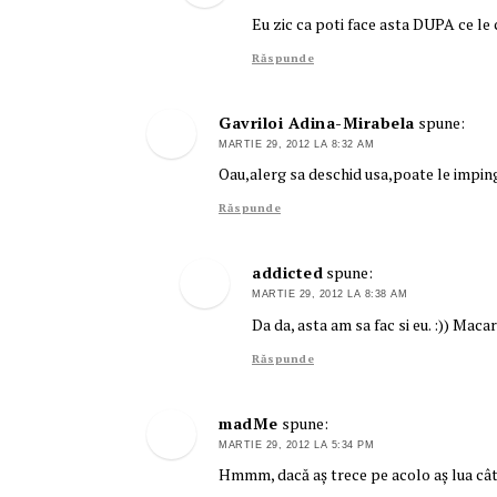
Eu zic ca poti face asta DUPA ce le ci
Răspunde
Gavriloi Adina-Mirabela
spune:
MARTIE 29, 2012 LA 8:32 AM
Oau,alerg sa deschid usa,poate le imping
Răspunde
addicted
spune:
MARTIE 29, 2012 LA 8:38 AM
Da da, asta am sa fac si eu. :)) Maca
Răspunde
madMe
spune:
MARTIE 29, 2012 LA 5:34 PM
Hmmm, dacă aș trece pe acolo aș lua câte