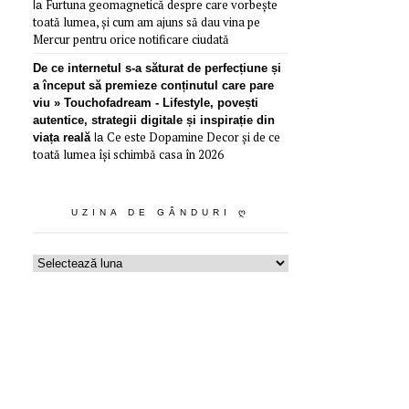
Furtuna geomagnetică despre care vorbește
la
toată lumea, și cum am ajuns să dau vina pe
Mercur pentru orice notificare ciudată
De ce internetul s-a săturat de perfecțiune și
a început să premieze conținutul care pare
viu » Touchofadream - Lifestyle, povești
autentice, strategii digitale și inspirație din
Ce este Dopamine Decor și de ce
viața reală
la
toată lumea își schimbă casa în 2026
UZINA DE GÂNDURI Ღ
Uzina
de
gânduri
ღ