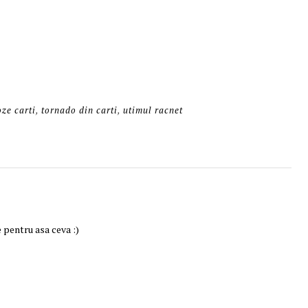
oze carti
,
tornado din carti
,
utimul racnet
e pentru asa ceva :)