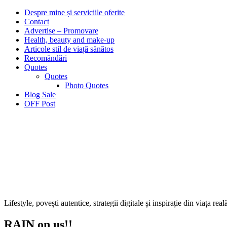
Despre mine și serviciile oferite
Contact
Advertise – Promovare
Health, beauty and make-up
Articole stil de viață sănătos
Recomăndări
Quotes
Quotes
Photo Quotes
Blog Sale
OFF Post
Lifestyle, povești autentice, strategii digitale și inspirație din viața real
RAIN on us!!