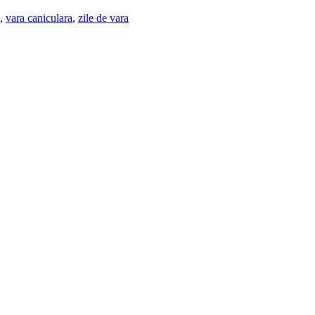
,
vara caniculara
,
zile de vara