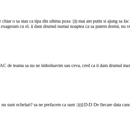
 chiar o sa stau ca tipa din ultima poza :))) mai am putin si ajung sa fa
exageram cu el, ii dam drumul numai noaptea ca sa putem dormi, nu vrea
de AC de teama sa nu ne imbolnavim sau ceva, cred ca ii dam drumul maxi
u nu sunt ochelari? sa ne prefacem ca sunt :)))]:D:D De fiecare data cand 