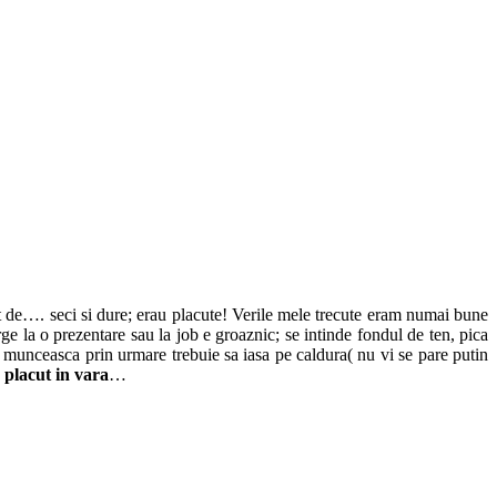
at de…. seci si dure; erau placute! Verile mele trecute eram numai bune
e la o prezentare sau la job e groaznic; se intinde fondul de ten, pica
 munceasca prin urmare trebuie sa iasa pe caldura( nu vi se pare putin
 placut in vara
…