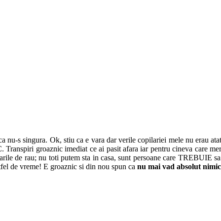
a nu-s singura. Ok, stiu ca e vara dar verile copilariei mele nu erau at
 Transpiri groaznic imediat ce ai pasit afara iar pentru cineva care merg
starile de rau; nu toti putem sta in casa, sunt persoane care TREBUIE sa
astfel de vreme! E groaznic si din nou spun ca
nu mai vad absolut nimic