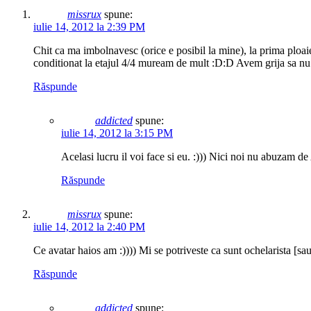
missrux
spune:
iulie 14, 2012 la 2:39 PM
Chit ca ma imbolnavesc (orice e posibil la mine), la prima ploaie
conditionat la etajul 4/4 muream de mult :D:D Avem grija sa nu 
Răspunde
addicted
spune:
iulie 14, 2012 la 3:15 PM
Acelasi lucru il voi face si eu. :))) Nici noi nu abuzam 
Răspunde
missrux
spune:
iulie 14, 2012 la 2:40 PM
Ce avatar haios am :)))) Mi se potriveste ca sunt ochelarista [sa
Răspunde
addicted
spune: