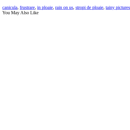
canicula
,
frustrare
,
in ploaie
,
rain on us
,
stropi de ploaie
,
tainy pictures
You May Also Like