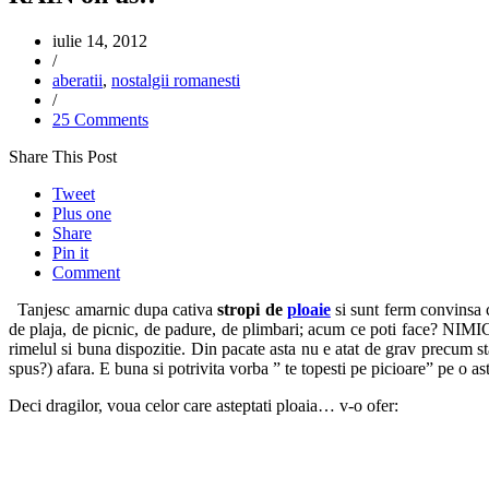
iulie 14, 2012
/
aberatii
,
nostalgii romanesti
/
25 Comments
Share This Post
Tweet
Plus one
Share
Pin it
Comment
Tanjesc amarnic dupa cativa
stropi de
ploaie
si sunt ferm convinsa c
de plaja, de picnic, de padure, de plimbari; acum ce poti face? NIMIC.
rimelul si buna dispozitie. Din pacate asta nu e atat de grav precum 
spus?) afara. E buna si potrivita vorba ” te topesti pe picioare” pe o 
Deci dragilor, voua celor care asteptati ploaia… v-o ofer: