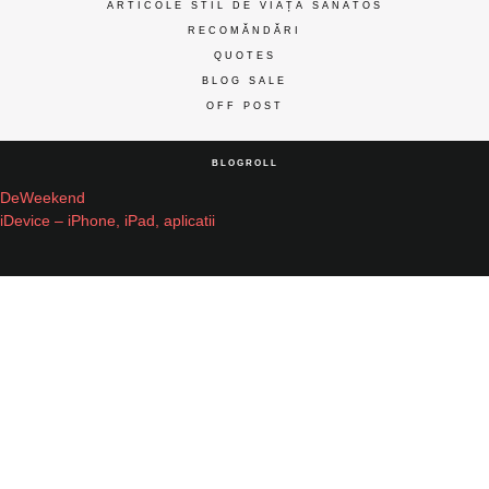
ARTICOLE STIL DE VIAȚĂ SĂNĂTOS
RECOMĂNDĂRI
QUOTES
BLOG SALE
OFF POST
BLOGROLL
DeWeekend
iDevice – iPhone, iPad, aplicatii