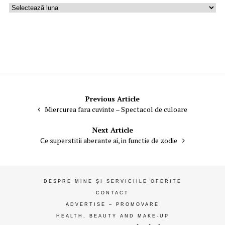
Uzina
de
gânduri
ღ
Navigare
Previous Article
Miercurea fara cuvinte – Spectacol de culoare
în
articole
Next Article
Ce superstitii aberante ai, in functie de zodie
DESPRE MINE ȘI SERVICIILE OFERITE
CONTACT
ADVERTISE – PROMOVARE
HEALTH, BEAUTY AND MAKE-UP