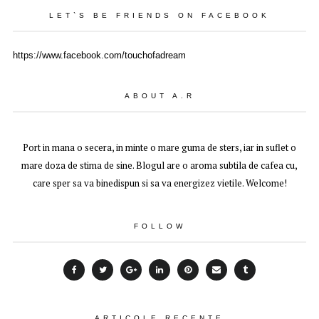
LET`S BE FRIENDS ON FACEBOOK
https://www.facebook.com/touchofadream
ABOUT A.R
Port in mana o secera, in minte o mare guma de sters, iar in suflet o
mare doza de stima de sine. Blogul are o aroma subtila de cafea cu,
care sper sa va binedispun si sa va energizez vietile. Welcome!
FOLLOW
ARTICOLE RECENTE