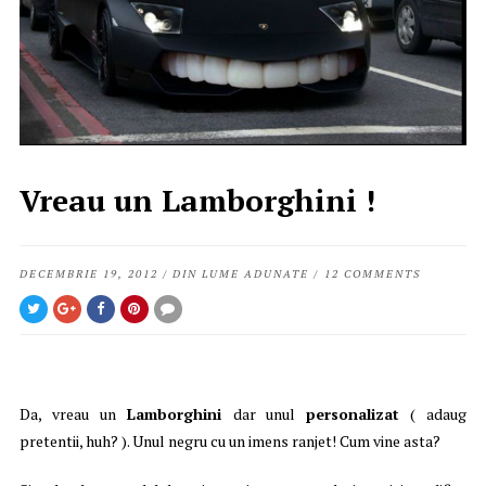
Vreau un Lamborghini !
DECEMBRIE 19, 2012
/
DIN LUME ADUNATE
/
12 COMMENTS
Da, vreau un
Lamborghini
dar unul
personalizat
( adaug
pretentii, huh? ). Unul negru cu un imens ranjet! Cum vine asta?