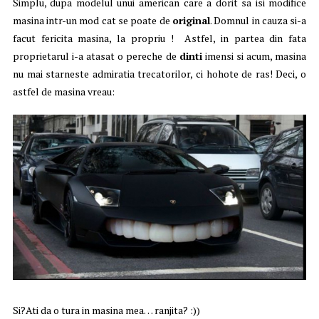
Simplu, dupa modelul unui american care a dorit sa isi modifice
masina intr-un mod cat se poate de
original
. Domnul in cauza si-a
facut fericita masina, la propriu ! Astfel, in partea din fata
proprietarul i-a atasat o pereche de
dinti
imensi si acum, masina
nu mai starneste admiratia trecatorilor, ci hohote de ras! Deci, o
astfel de masina vreau:
Si?Ati da o tura in masina mea… ranjita? :))