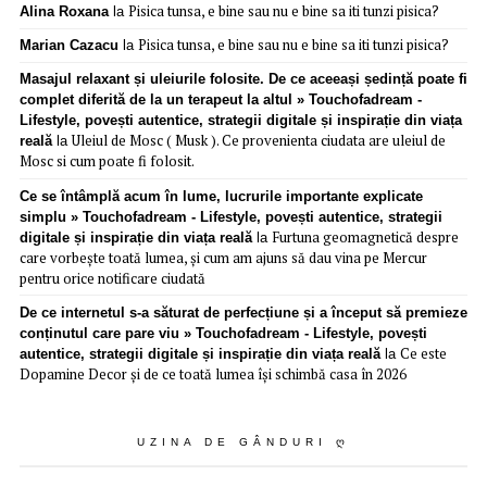
Pisica tunsa, e bine sau nu e bine sa iti tunzi pisica?
Alina Roxana
la
Pisica tunsa, e bine sau nu e bine sa iti tunzi pisica?
Marian Cazacu
la
Masajul relaxant și uleiurile folosite. De ce aceeași ședință poate fi
complet diferită de la un terapeut la altul » Touchofadream -
Lifestyle, povești autentice, strategii digitale și inspirație din viața
Uleiul de Mosc ( Musk ). Ce provenienta ciudata are uleiul de
reală
la
Mosc si cum poate fi folosit.
Ce se întâmplă acum în lume, lucrurile importante explicate
simplu » Touchofadream - Lifestyle, povești autentice, strategii
Furtuna geomagnetică despre
digitale și inspirație din viața reală
la
care vorbește toată lumea, și cum am ajuns să dau vina pe Mercur
pentru orice notificare ciudată
De ce internetul s-a săturat de perfecțiune și a început să premieze
conținutul care pare viu » Touchofadream - Lifestyle, povești
Ce este
autentice, strategii digitale și inspirație din viața reală
la
Dopamine Decor și de ce toată lumea își schimbă casa în 2026
UZINA DE GÂNDURI Ღ