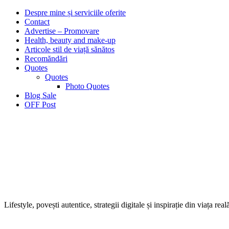
Despre mine și serviciile oferite
Contact
Advertise – Promovare
Health, beauty and make-up
Articole stil de viață sănătos
Recomăndări
Quotes
Quotes
Photo Quotes
Blog Sale
OFF Post
Lifestyle, povești autentice, strategii digitale și inspirație din viața real