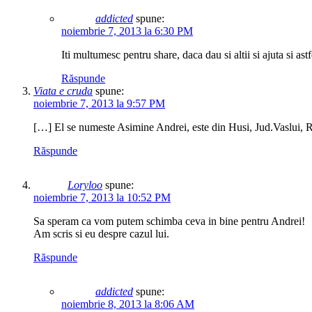
addicted
spune:
noiembrie 7, 2013 la 6:30 PM
Iti multumesc pentru share, daca dau si altii si ajuta si ast
Răspunde
Viata e cruda
spune:
noiembrie 7, 2013 la 9:57 PM
[…] El se numeste Asimine Andrei, este din Husi, Jud.Vaslui, 
Răspunde
Loryloo
spune:
noiembrie 7, 2013 la 10:52 PM
Sa speram ca vom putem schimba ceva in bine pentru Andrei!
Am scris si eu despre cazul lui.
Răspunde
addicted
spune:
noiembrie 8, 2013 la 8:06 AM