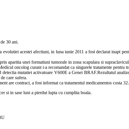
 de 30 ani.
olutiei acestei afectiuni, in luna iunie 2011 a fost declarat inapt pentr
rin aparitia unei formatiuni tumorale in zona scapulara si supraclavicul
 Medicul oncolog curant i-a recomandat ca singurele tratamente pentru t
ivind detectia mutatiei activatoare V600E a Genei BRAF.Rezultatul anali
 de care sufera.
ment are contract, a fost informat ca tratamentul medicamentos costa 32.
r si in sase luni a pierdut lupta cu cumplita boala.
BU