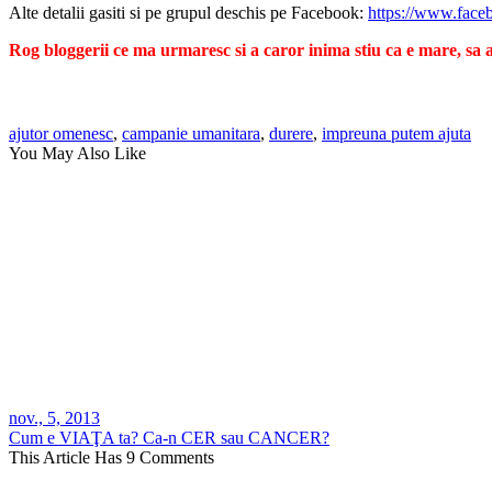
Alte detalii gasiti si pe grupul deschis pe Facebook:
https://www.face
Rog bloggerii ce ma urmaresc si a caror inima stiu ca e mare, sa 
ajutor omenesc
,
campanie umanitara
,
durere
,
impreuna putem ajuta
You May Also Like
nov., 5, 2013
Cum e VIAŢA ta? Ca-n CER sau CANCER?
This Article Has 9 Comments