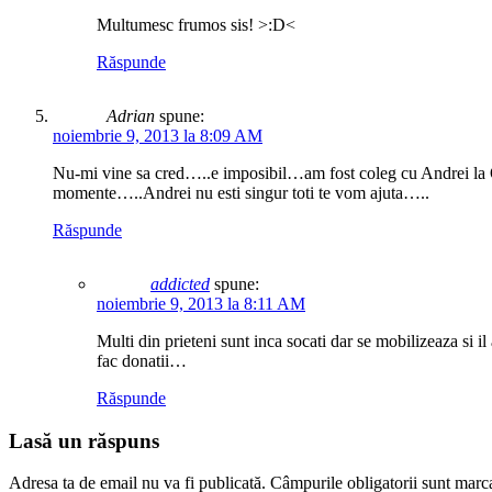
Multumesc frumos sis! >:D<
Răspunde
Adrian
spune:
noiembrie 9, 2013 la 8:09 AM
Nu-mi vine sa cred…..e imposibil…am fost coleg cu Andrei la 
momente…..Andrei nu esti singur toti te vom ajuta…..
Răspunde
addicted
spune:
noiembrie 9, 2013 la 8:11 AM
Multi din prieteni sunt inca socati dar se mobilizeaza si il
fac donatii…
Răspunde
Lasă un răspuns
Adresa ta de email nu va fi publicată.
Câmpurile obligatorii sunt marc