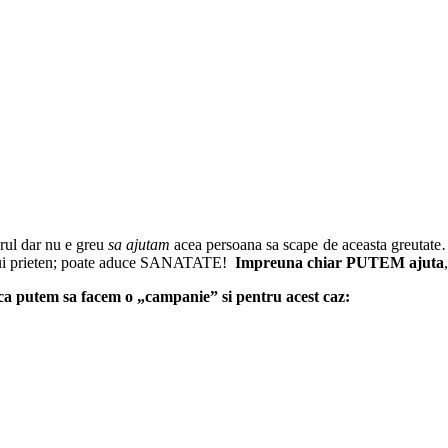
erul dar nu e greu
sa ajutam
acea persoana sa scape de aceasta greutate…
unui prieten; poate aduce SANATATE!
Impreuna chiar PUTEM ajuta
 ca putem sa facem o „campanie” si pentru acest caz: