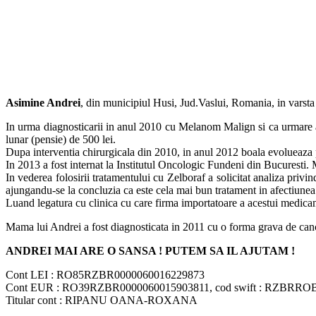
Asimine Andrei
, din municipiul Husi, Jud.Vaslui, Romania, in varsta
In urma diagnosticarii in anul 2010 cu Melanom Malign si ca urmare a ev
lunar (pensie) de 500 lei.
Dupa interventia chirurgicala din 2010, in anul 2012 boala evolueaza p
In 2013 a fost internat la Institutul Oncologic Fundeni din Bucuresti.
In vederea folosirii tratamentului cu Zelboraf a solicitat analiza pr
ajungandu-se la concluzia ca este cela mai bun tratament in afectiunea
Luand legatura cu clinica cu care firma importatoare a acestui medica
Mama lui Andrei a fost diagnosticata in 2011 cu o forma grava de cance
ANDREI MAI ARE O SANSA ! PUTEM SA IL AJUTAM !
Cont LEI : RO85RZBR0000060016229873
Cont EUR : RO39RZBR0000060015903811, cod swift : RZBRRO
Titular cont : RIPANU OANA-ROXANA