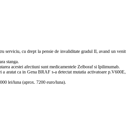
u serviciu, cu drept la pensie de invaliditate gradul II, avand un venit
ara stanga.
ratarea acestei afectiuni sunt medicamentele Zelboraf si Ipilimumab.
zei a aratat ca in Gena BRAF s-a detectat mutatia activatoare p.V600E,
000 lei/luna (aprox. 7200 euro/luna).