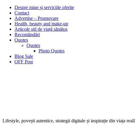
Despre mine și serviciile oferite
Contact
Advertise – Promovare
Health, beauty and make-up
Articole stil de viață sănătos
Recomăndări
Quotes
Quotes
Photo Quotes
Blog Sale
OFF Post
Lifestyle, povești autentice, strategii digitale și inspirație din viața real