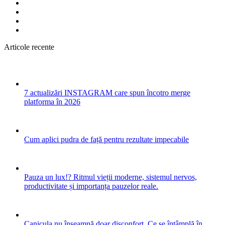
Articole recente
7 actualizări INSTAGRAM care spun încotro merge
platforma în 2026
Cum aplici pudra de față pentru rezultate impecabile
Pauza un lux!? Ritmul vieții moderne, sistemul nervos,
productivitate și importanța pauzelor reale.
Canicula nu înseamnă doar disconfort. Ce se întâmplă în