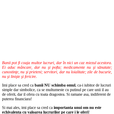
Banii pot fi coaja multor lucruri, dar în nici un caz miezul acestora.
Ei aduc mâncare, dar nu şi pofta; medicamente nu şi sănatate;
cunostinţe, nu şi prieteni; servitori, dar nu loialitate; zile de bucurie,
nu şi linişte şi fericire.
Imi place sa cred ca
banii NU schimba omul
, ca-i iubitor de lucruri
simple dar simbolice, ca se multumeste cu putinul pe care unii il au
de oferit, dar il ofera cu toata dragostea. Si ramane asa, indiferent de
puterea financiara!
Si mai ales, imi place sa cred ca
importanta unui om nu este
echivalenta cu valoarea lucrurilor pe care i le oferi
!