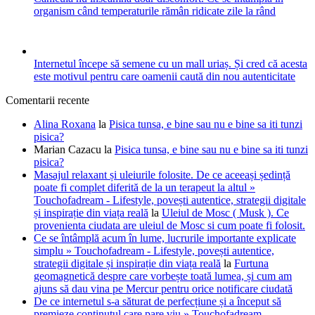
organism când temperaturile rămân ridicate zile la rând
Internetul începe să semene cu un mall uriaș. Și cred că acesta
este motivul pentru care oamenii caută din nou autenticitate
Comentarii recente
Alina Roxana
la
Pisica tunsa, e bine sau nu e bine sa iti tunzi
pisica?
Marian Cazacu
la
Pisica tunsa, e bine sau nu e bine sa iti tunzi
pisica?
Masajul relaxant și uleiurile folosite. De ce aceeași ședință
poate fi complet diferită de la un terapeut la altul »
Touchofadream - Lifestyle, povești autentice, strategii digitale
și inspirație din viața reală
la
Uleiul de Mosc ( Musk ). Ce
provenienta ciudata are uleiul de Mosc si cum poate fi folosit.
Ce se întâmplă acum în lume, lucrurile importante explicate
simplu » Touchofadream - Lifestyle, povești autentice,
strategii digitale și inspirație din viața reală
la
Furtuna
geomagnetică despre care vorbește toată lumea, și cum am
ajuns să dau vina pe Mercur pentru orice notificare ciudată
De ce internetul s-a săturat de perfecțiune și a început să
premieze conținutul care pare viu » Touchofadream -