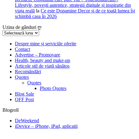
Lifestyle, povești autentice, strategii digitale și inspirație din
viața reală
la
Ce este Dopamine Decor și de ce toată lumea își
schimbă casa în 2026
Uzina de gânduri ღ
Uzina
de
gânduri
Despre mine și serviciile oferite
Contact
ღ
Advertise – Promovare
Health, beauty and make-up
Articole stil de viață sănătos
Recomăndări
Quotes
Quotes
Photo Quotes
Blog Sale
OFF Post
Blogroll
DeWeekend
iDevice – iPhone, iPad, aplicatii