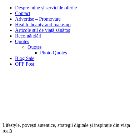
Despre mine și serviciile oferite
Contact
Advertise – Promovare
Health, beauty and make-up
Articole stil de viață sănătos
Recomăndări
Quotes
Quotes
Photo Quotes
Blog Sale
OFF Post
Lifestyle, povești autentice, strategii digitale și inspirație din viața
reală