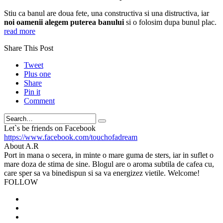
Stiu ca banul are doua fete, una constructiva si una distructiva, iar
noi oamenii alegem puterea banului
si o folosim dupa bunul plac.
read more
Share This Post
Tweet
Plus one
Share
Pin it
Comment
Search
Let`s be friends on Facebook
https://www.facebook.com/touchofadream
About A.R
Port in mana o secera, in minte o mare guma de sters, iar in suflet o
mare doza de stima de sine. Blogul are o aroma subtila de cafea cu,
care sper sa va binedispun si sa va energizez vietile. Welcome!
FOLLOW