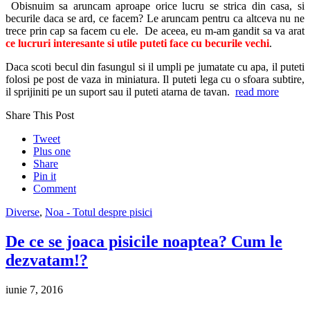
Obisnuim sa aruncam aproape orice lucru se strica din casa, si
becurile daca se ard, ce facem? Le aruncam pentru ca altceva nu ne
trece prin cap sa facem cu ele. De aceea, eu m-am gandit sa va arat
ce lucruri interesante si utile puteti face cu becurile vechi
.
Daca scoti becul din fasungul si il umpli pe jumatate cu apa, il puteti
folosi pe post de vaza in miniatura. Il puteti lega cu o sfoara subtire,
il sprijiniti pe un suport sau il puteti atarna de tavan.
read more
Share This Post
Tweet
Plus one
Share
Pin it
Comment
Diverse
,
Noa - Totul despre pisici
De ce se joaca pisicile noaptea? Cum le
dezvatam!?
iunie 7, 2016