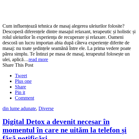
Cum influențează tehnica de masaj alegerea uleiurilor folosite?
Descoperă diferențele dintre masajul relaxant, terapeutic și holistic și
rolul uleiurilor în experiența de recuperare și relaxare. Oameni
descoră un lucru importan abia după câteva experiențe diferite de
masaj: nu toate ședințele seamănă între ele. La prima vedere poate
părea simplu. Te întinzi pe masa de masaj, terapeutul folosește un
ulei, aplică…
read more
Share This Post
Tweet
Plus one
Share
Pin it
Comment
din lume adunate
,
Diverse
Digital Detox a devenit necesar în
momentul în care ne uităm la telefon și
fără notificări