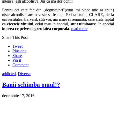
intensa, esti alcoolist/a. Jur ca ma dor ochii!
Pentru cei care fac din „degustatori”(cum imi place mie sa spun)
niste alcoolisti, am o veste sa le dau. Exista studii, CLARE, de la
universitatea Harvard, stiti voi, aia mare si renumita, care arata faptul
ca
efectele vinului
, celui rosu in special,
sunt uimitoare
. In special
in ceea ce priveste greutatea corporala
.
read more
Share This Post
Tweet
Plus one
Share
Pin it
Comment
addicted
,
Diverse
Banii schimba omul!?
decembrie 17, 2016