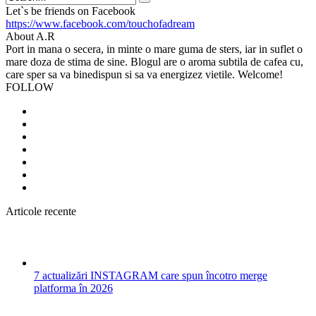
Search
Let`s be friends on Facebook
https://www.facebook.com/touchofadream
About A.R
Port in mana o secera, in minte o mare guma de sters, iar in suflet o
mare doza de stima de sine. Blogul are o aroma subtila de cafea cu,
care sper sa va binedispun si sa va energizez vietile. Welcome!
FOLLOW
Articole recente
7 actualizări INSTAGRAM care spun încotro merge
platforma în 2026