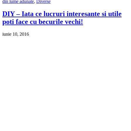
din lume adunate
,
Diverse
DIY – Iata ce lucruri interesante si utile
poti face cu becurile vechi!
iunie 10, 2016