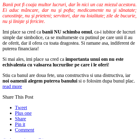
Banii pot fi coaja multor lucruri, dar în nici un caz miezul acestora.
Ei aduc mâncare, dar nu şi pofta; medicamente nu şi sănatate;
cunostinţe, nu şi prieteni; servitori, dar nu loialitate; zile de bucurie,
nu şi linişte şi fericire.
Imi place sa cred ca
banii NU schimba omul
, ca-i iubitor de lucruri
simple dar simbolice, ca se multumeste cu putinul pe care unii il au
de oferit, dar il ofera cu toata dragostea. Si ramane asa, indiferent de
puterea financiara!
Si mai ales, imi place sa cred ca
importanta unui om nu este
echivalenta cu valoarea lucrurilor pe care i le oferi
!
Stiu ca banul are doua fete, una constructiva si una distructiva, iar
noi oamenii alegem puterea banului
si o folosim dupa bunul plac.
read more
Share This Post
Tweet
Plus one
Share
Pin it
Comment