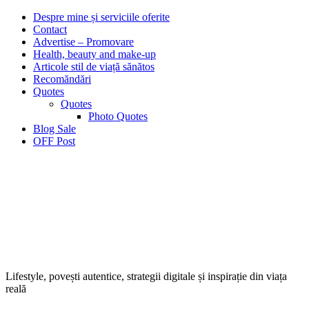
Despre mine și serviciile oferite
Contact
Advertise – Promovare
Health, beauty and make-up
Articole stil de viață sănătos
Recomăndări
Quotes
Quotes
Photo Quotes
Blog Sale
OFF Post
Lifestyle, povești autentice, strategii digitale și inspirație din viața
reală