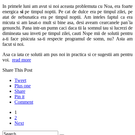
In primele luni am avut si noi aceasta problemuta cu Noa, era foarte
energica
si
pe timpul noptii. Pe cat de dulce era pe timpul zilei, pe
atat de nebunatica era pe timpul noptii. Am inteles faptul ca era
micuta si am lasat-o mult si bine asa, desi aveam cearcanele pan`la
genunchi. Pana intr-un pumn caci daca tii la somnul tau si lucrezi de
dimineata sau inveti pe timpul zilei, cauti Nspe mii de solutii pentru
a-ti face pisicuta sa-ti respecte programul de somn, nu? Asta am
facut si noi.
Asa ca iata ce solutii am pus noi in practica si ce sugestii am pentru
voi.
read more
Share This Post
Tweet
Plus one
Share
Pin it
Comment
1
2
Next