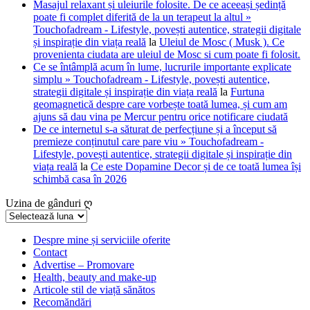
Masajul relaxant și uleiurile folosite. De ce aceeași ședință
poate fi complet diferită de la un terapeut la altul »
Touchofadream - Lifestyle, povești autentice, strategii digitale
și inspirație din viața reală
la
Uleiul de Mosc ( Musk ). Ce
provenienta ciudata are uleiul de Mosc si cum poate fi folosit.
Ce se întâmplă acum în lume, lucrurile importante explicate
simplu » Touchofadream - Lifestyle, povești autentice,
strategii digitale și inspirație din viața reală
la
Furtuna
geomagnetică despre care vorbește toată lumea, și cum am
ajuns să dau vina pe Mercur pentru orice notificare ciudată
De ce internetul s-a săturat de perfecțiune și a început să
premieze conținutul care pare viu » Touchofadream -
Lifestyle, povești autentice, strategii digitale și inspirație din
viața reală
la
Ce este Dopamine Decor și de ce toată lumea își
schimbă casa în 2026
Uzina de gânduri ღ
Uzina
de
gânduri
Despre mine și serviciile oferite
Contact
ღ
Advertise – Promovare
Health, beauty and make-up
Articole stil de viață sănătos
Recomăndări