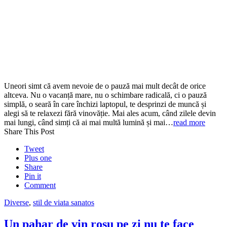
Uneori simt că avem nevoie de o pauză mai mult decât de orice
altceva. Nu o vacanță mare, nu o schimbare radicală, ci o pauză
simplă, o seară în care închizi laptopul, te desprinzi de muncă și
alegi să te relaxezi fără vinovăție. Mai ales acum, când zilele devin
mai lungi, când simți că ai mai multă lumină și mai…
read more
Share This Post
Tweet
Plus one
Share
Pin it
Comment
Diverse
,
stil de viata sanatos
Un pahar de vin rosu pe zi nu te face