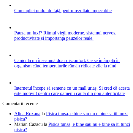
Cum aplici pudra de față pentru rezultate impecabile
Pauza un lux!? Ritmul vieții moderne, sistemul nervos,
productivitate și importanța pauzelor reale.
Canicula nu înseamnă doar disconfort. Ce se întâmplă în
organism când temperaturile rămân ridicate zile la rând
Internetul începe să semene cu un mall uriaș. Și cred că acesta
este motivul pentru care oamenii caută din nou autenticitate
Comentarii recente
Alina Roxana
la
Pisica tunsa, e bine sau nu e bine sa iti tunzi
pisica?
Marian Cazacu
la
Pisica tunsa, e bine sau nu e bine sa iti tunzi
pisica?