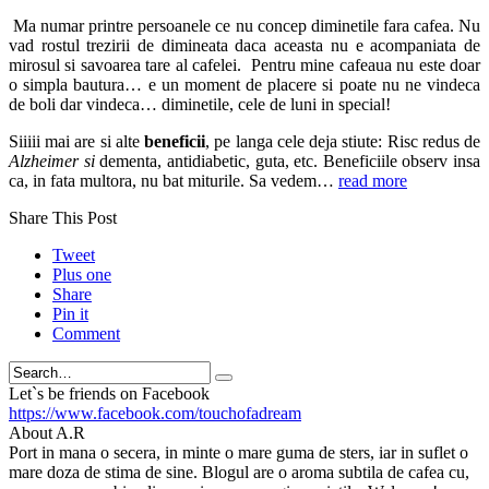
Ma numar printre persoanele ce nu concep diminetile fara cafea. Nu
vad rostul trezirii de dimineata daca aceasta nu e acompaniata de
mirosul si savoarea tare al cafelei. Pentru mine cafeaua nu este doar
o simpla bautura… e un moment de placere si poate nu ne vindeca
de boli dar vindeca… diminetile, cele de luni in special!
Siiiii mai are si alte
beneficii
, pe langa cele deja stiute: Risc redus de
Alzheimer si
dementa, antidiabetic, guta, etc. Beneficiile observ insa
ca, in fata multora, nu bat miturile. Sa vedem…
read more
Share This Post
Tweet
Plus one
Share
Pin it
Comment
Search
Let`s be friends on Facebook
https://www.facebook.com/touchofadream
About A.R
Port in mana o secera, in minte o mare guma de sters, iar in suflet o
mare doza de stima de sine. Blogul are o aroma subtila de cafea cu,