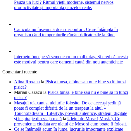
Pauza un lux!? Ritmul vieții moderne, sistemul nervos,
productivitate și importanța pauzelor reale.
Canicula nu înseamnă doar disconfort. Ce se întâmplă în
organism când temperaturile rămân ridicate zile la rând
Internetul începe să semene cu un mall uriaș. Și cred că acesta
este motivul pentru care oamenii caută din nou autenticitate
Comentarii recente
Alina Roxana
la
Pisica tunsa, e bine sau nu e bine sa iti tunzi
pisica?
Marian Cazacu
la
Pisica tunsa, e bine sau nu e bine sa iti tunzi
pisica?
Masajul relaxant și uleiurile folosite. De ce aceeași ședință
poate fi complet diferită de la un terapeut la altul »
Touchofadream - Lifestyle, povești autentice, strategii digitale
și inspirație din viața reală
la
Uleiul de Mosc ( Musk ). Ce
provenienta ciudata are uleiul de Mosc si cum poate fi folosit.
Ce se întâmplă acum în lume, lucrurile importante explicate