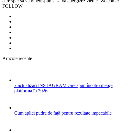
care sper sa va binedispun si sa va energizez vietile. Welcome!
FOLLOW
Articole recente
7 actualizări INSTAGRAM care spun încotro merge
platforma în 2026
Cum aplici pudra de față pentru rezultate impecabile