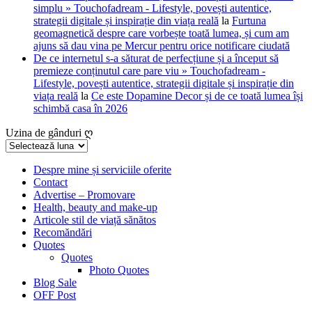
simplu » Touchofadream - Lifestyle, povești autentice,
strategii digitale și inspirație din viața reală
la
Furtuna
geomagnetică despre care vorbește toată lumea, și cum am
ajuns să dau vina pe Mercur pentru orice notificare ciudată
De ce internetul s-a săturat de perfecțiune și a început să
premieze conținutul care pare viu » Touchofadream -
Lifestyle, povești autentice, strategii digitale și inspirație din
viața reală
la
Ce este Dopamine Decor și de ce toată lumea își
schimbă casa în 2026
Uzina de gânduri ღ
Uzina
de
gânduri
Despre mine și serviciile oferite
Contact
ღ
Advertise – Promovare
Health, beauty and make-up
Articole stil de viață sănătos
Recomăndări
Quotes
Quotes
Photo Quotes
Blog Sale
OFF Post