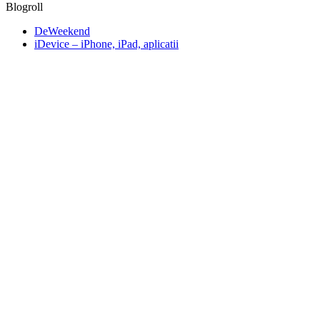
Blogroll
DeWeekend
iDevice – iPhone, iPad, aplicatii