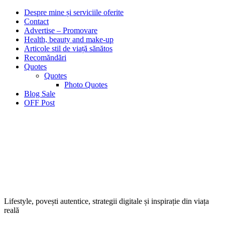
Despre mine și serviciile oferite
Contact
Advertise – Promovare
Health, beauty and make-up
Articole stil de viață sănătos
Recomăndări
Quotes
Quotes
Photo Quotes
Blog Sale
OFF Post
Lifestyle, povești autentice, strategii digitale și inspirație din viața
reală