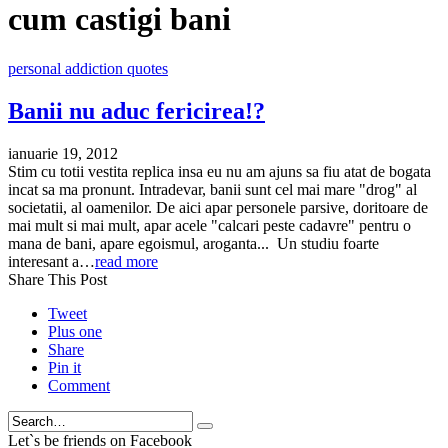
cum castigi bani
personal addiction quotes
Banii nu aduc fericirea!?
ianuarie 19, 2012
Stim cu totii vestita replica insa eu nu am ajuns sa fiu atat de bogata
incat sa ma pronunt. Intradevar, banii sunt cel mai mare "drog" al
societatii, al oamenilor. De aici apar personele parsive, doritoare de
mai mult si mai mult, apar acele "calcari peste cadavre" pentru o
mana de bani, apare egoismul, aroganta... Un studiu foarte
interesant a…
read more
Share This Post
Tweet
Plus one
Share
Pin it
Comment
Search
Let`s be friends on Facebook