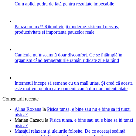
Cum aplici pudra de față pentru rezultate impecabile
Pauza un lux!? Ritmul vieții moderne, sistemul nervos,
productivitate și importanța pauzelor reale.
Canicula nu înseamnă doar disconfort. Ce se întâmplă în
organism când temperaturile rămân ridicate zile la rând
Internetul începe să semene cu un mall uriaș. Și cred că acesta
este motivul pentru care oamenii caută din nou autenticitate
Comentarii recente
Alina Roxana
la
Pisica tunsa, e bine sau nu e bine sa iti tunzi
pisica?
Marian Cazacu
la
Pisica tunsa, e bine sau nu e bine sa iti tunzi
pisica?
Masajul relaxant și uleiurile folosite. De ce aceeași ședință