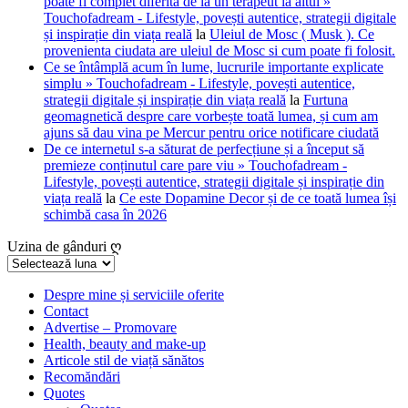
poate fi complet diferită de la un terapeut la altul »
Touchofadream - Lifestyle, povești autentice, strategii digitale
și inspirație din viața reală
la
Uleiul de Mosc ( Musk ). Ce
provenienta ciudata are uleiul de Mosc si cum poate fi folosit.
Ce se întâmplă acum în lume, lucrurile importante explicate
simplu » Touchofadream - Lifestyle, povești autentice,
strategii digitale și inspirație din viața reală
la
Furtuna
geomagnetică despre care vorbește toată lumea, și cum am
ajuns să dau vina pe Mercur pentru orice notificare ciudată
De ce internetul s-a săturat de perfecțiune și a început să
premieze conținutul care pare viu » Touchofadream -
Lifestyle, povești autentice, strategii digitale și inspirație din
viața reală
la
Ce este Dopamine Decor și de ce toată lumea își
schimbă casa în 2026
Uzina de gânduri ღ
Uzina
de
gânduri
Despre mine și serviciile oferite
Contact
ღ
Advertise – Promovare
Health, beauty and make-up
Articole stil de viață sănătos
Recomăndări
Quotes