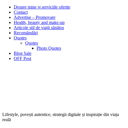
Despre mine și serviciile oferite
Contact
Advertise – Promovare
Health, beauty and make-up
Articole stil de viață sănătos
Recomăndări
Quotes
Quotes
Photo Quotes
Blog Sale
OFF Post
Lifestyle, povești autentice, strategii digitale și inspirație din viața
reală