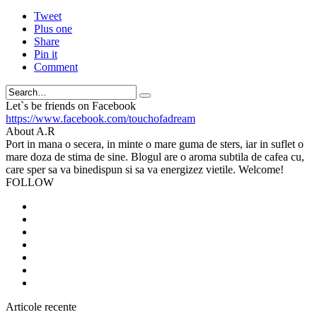
Tweet
Plus one
Share
Pin it
Comment
Search
Let`s be friends on Facebook
https://www.facebook.com/touchofadream
About A.R
Port in mana o secera, in minte o mare guma de sters, iar in suflet o
mare doza de stima de sine. Blogul are o aroma subtila de cafea cu,
care sper sa va binedispun si sa va energizez vietile. Welcome!
FOLLOW
Articole recente