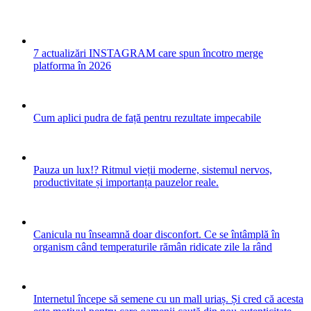
7 actualizări INSTAGRAM care spun încotro merge
platforma în 2026
Cum aplici pudra de față pentru rezultate impecabile
Pauza un lux!? Ritmul vieții moderne, sistemul nervos,
productivitate și importanța pauzelor reale.
Canicula nu înseamnă doar disconfort. Ce se întâmplă în
organism când temperaturile rămân ridicate zile la rând
Internetul începe să semene cu un mall uriaș. Și cred că acesta