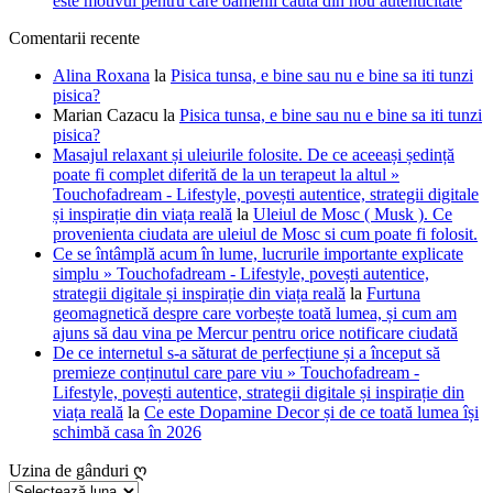
este motivul pentru care oamenii caută din nou autenticitate
Comentarii recente
Alina Roxana
la
Pisica tunsa, e bine sau nu e bine sa iti tunzi
pisica?
Marian Cazacu
la
Pisica tunsa, e bine sau nu e bine sa iti tunzi
pisica?
Masajul relaxant și uleiurile folosite. De ce aceeași ședință
poate fi complet diferită de la un terapeut la altul »
Touchofadream - Lifestyle, povești autentice, strategii digitale
și inspirație din viața reală
la
Uleiul de Mosc ( Musk ). Ce
provenienta ciudata are uleiul de Mosc si cum poate fi folosit.
Ce se întâmplă acum în lume, lucrurile importante explicate
simplu » Touchofadream - Lifestyle, povești autentice,
strategii digitale și inspirație din viața reală
la
Furtuna
geomagnetică despre care vorbește toată lumea, și cum am
ajuns să dau vina pe Mercur pentru orice notificare ciudată
De ce internetul s-a săturat de perfecțiune și a început să
premieze conținutul care pare viu » Touchofadream -
Lifestyle, povești autentice, strategii digitale și inspirație din
viața reală
la
Ce este Dopamine Decor și de ce toată lumea își
schimbă casa în 2026
Uzina de gânduri ღ
Uzina