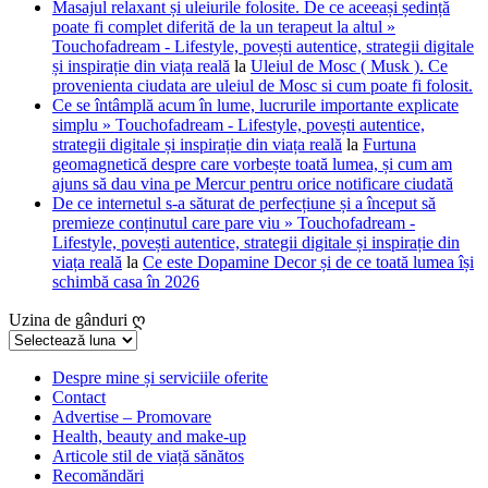
Masajul relaxant și uleiurile folosite. De ce aceeași ședință
poate fi complet diferită de la un terapeut la altul »
Touchofadream - Lifestyle, povești autentice, strategii digitale
și inspirație din viața reală
la
Uleiul de Mosc ( Musk ). Ce
provenienta ciudata are uleiul de Mosc si cum poate fi folosit.
Ce se întâmplă acum în lume, lucrurile importante explicate
simplu » Touchofadream - Lifestyle, povești autentice,
strategii digitale și inspirație din viața reală
la
Furtuna
geomagnetică despre care vorbește toată lumea, și cum am
ajuns să dau vina pe Mercur pentru orice notificare ciudată
De ce internetul s-a săturat de perfecțiune și a început să
premieze conținutul care pare viu » Touchofadream -
Lifestyle, povești autentice, strategii digitale și inspirație din
viața reală
la
Ce este Dopamine Decor și de ce toată lumea își
schimbă casa în 2026
Uzina de gânduri ღ
Uzina
de
gânduri
Despre mine și serviciile oferite
Contact
ღ
Advertise – Promovare
Health, beauty and make-up
Articole stil de viață sănătos
Recomăndări