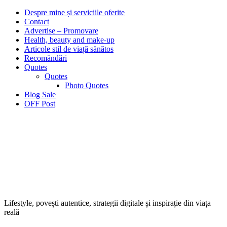
Despre mine și serviciile oferite
Contact
Advertise – Promovare
Health, beauty and make-up
Articole stil de viață sănătos
Recomăndări
Quotes
Quotes
Photo Quotes
Blog Sale
OFF Post
Lifestyle, povești autentice, strategii digitale și inspirație din viața
reală