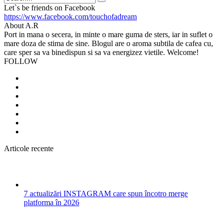
Search
Let`s be friends on Facebook
https://www.facebook.com/touchofadream
About A.R
Port in mana o secera, in minte o mare guma de sters, iar in suflet o
mare doza de stima de sine. Blogul are o aroma subtila de cafea cu,
care sper sa va binedispun si sa va energizez vietile. Welcome!
FOLLOW
Articole recente
7 actualizări INSTAGRAM care spun încotro merge
platforma în 2026