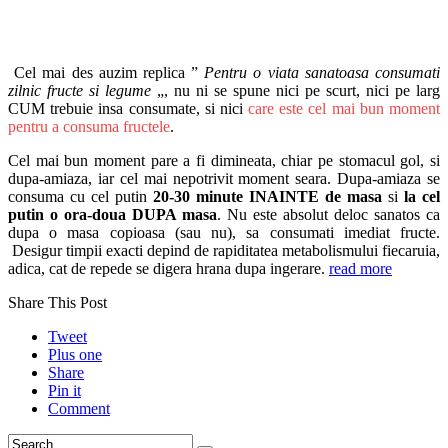
Cel mai des auzim replica ”
Pentru o viata sanatoasa consumati
zilnic fructe si legume
„, nu ni se spune nici pe scurt, nici pe larg
CUM trebuie insa consumate, si nici
care este cel mai bun moment
pentru a consuma fructele
.
Cel mai bun moment pare a fi dimineata, chiar pe stomacul gol, si
dupa-amiaza, iar cel mai nepotrivit moment seara. Dupa-amiaza se
consuma cu cel putin
20-30 minute INAINTE de masa
si
la cel
putin o ora-doua DUPA masa
. Nu este absolut deloc sanatos ca
dupa o masa copioasa (sau nu), sa consumati imediat fructe.
Desigur timpii exacti depind de rapiditatea metabolismului fiecaruia,
adica, cat de repede se digera hrana dupa ingerare.
read more
Share This Post
Tweet
Plus one
Share
Pin it
Comment