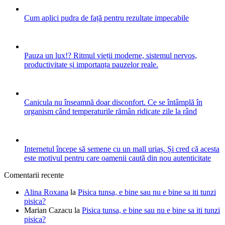
Cum aplici pudra de față pentru rezultate impecabile
Pauza un lux!? Ritmul vieții moderne, sistemul nervos,
productivitate și importanța pauzelor reale.
Canicula nu înseamnă doar disconfort. Ce se întâmplă în
organism când temperaturile rămân ridicate zile la rând
Internetul începe să semene cu un mall uriaș. Și cred că acesta
este motivul pentru care oamenii caută din nou autenticitate
Comentarii recente
Alina Roxana
la
Pisica tunsa, e bine sau nu e bine sa iti tunzi
pisica?
Marian Cazacu
la
Pisica tunsa, e bine sau nu e bine sa iti tunzi
pisica?