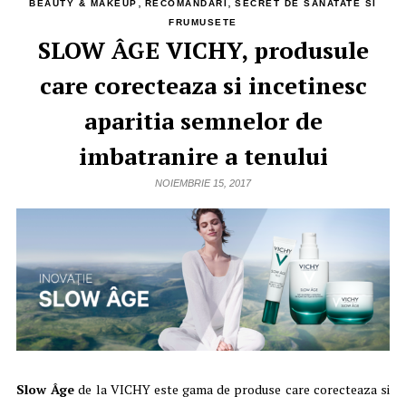
,
,
BEAUTY & MAKEUP
RECOMANDĂRI
SECRET DE SANATATE SI
FRUMUSETE
SLOW ÂGE VICHY, produsule
care corecteaza si incetinesc
aparitia semnelor de
imbatranire a tenului
NOIEMBRIE 15, 2017
Slow Âge
de la VICHY este gama de produse care corecteaza si