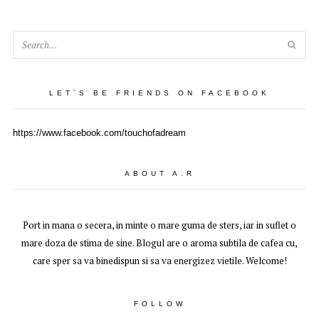
SEA
LET`S BE FRIENDS ON FACEBOOK
https://www.facebook.com/touchofadream
ABOUT A.R
Port in mana o secera, in minte o mare guma de sters, iar in suflet o
mare doza de stima de sine. Blogul are o aroma subtila de cafea cu,
care sper sa va binedispun si sa va energizez vietile. Welcome!
FOLLOW