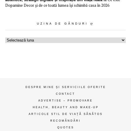
Dopamine Decor și de ce toată lumea își schimbă casa în 2026
UZINA DE GÂNDURI Ღ
Uzina
de
gânduri
ღ
DESPRE MINE ȘI SERVICIILE OFERITE
CONTACT
ADVERTISE – PROMOVARE
HEALTH, BEAUTY AND MAKE-UP
ARTICOLE STIL DE VIAȚĂ SĂNĂTOS
RECOMĂNDĂRI
QUOTES