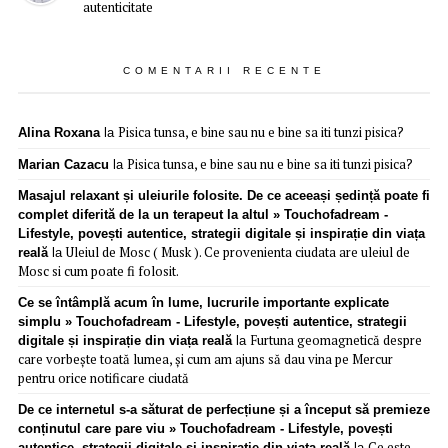
autenticitate
COMENTARII RECENTE
Pisica tunsa, e bine sau nu e bine sa iti tunzi pisica?
Alina Roxana
la
Pisica tunsa, e bine sau nu e bine sa iti tunzi pisica?
Marian Cazacu
la
Masajul relaxant și uleiurile folosite. De ce aceeași ședință poate fi
complet diferită de la un terapeut la altul » Touchofadream -
Lifestyle, povești autentice, strategii digitale și inspirație din viața
Uleiul de Mosc ( Musk ). Ce provenienta ciudata are uleiul de
reală
la
Mosc si cum poate fi folosit.
Ce se întâmplă acum în lume, lucrurile importante explicate
simplu » Touchofadream - Lifestyle, povești autentice, strategii
Furtuna geomagnetică despre
digitale și inspirație din viața reală
la
care vorbește toată lumea, și cum am ajuns să dau vina pe Mercur
pentru orice notificare ciudată
De ce internetul s-a săturat de perfecțiune și a început să premieze
conținutul care pare viu » Touchofadream - Lifestyle, povești
Ce este
autentice, strategii digitale și inspirație din viața reală
la