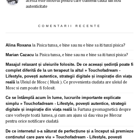
acesta este motivul pentru care oamenii caută din nou
autenticitate
COMENTARII RECENTE
Pisica tunsa, e bine sau nu e bine sa iti tunzi pisica?
Alina Roxana
la
Pisica tunsa, e bine sau nu e bine sa iti tunzi pisica?
Marian Cazacu
la
Masajul relaxant și uleiurile folosite. De ce aceeași ședință poate fi
complet diferită de la un terapeut la altul » Touchofadream -
Lifestyle, povești autentice, strategii digitale și inspirație din viața
Uleiul de Mosc ( Musk ). Ce provenienta ciudata are uleiul de
reală
la
Mosc si cum poate fi folosit.
Ce se întâmplă acum în lume, lucrurile importante explicate
simplu » Touchofadream - Lifestyle, povești autentice, strategii
Furtuna geomagnetică despre
digitale și inspirație din viața reală
la
care vorbește toată lumea, și cum am ajuns să dau vina pe Mercur
pentru orice notificare ciudată
De ce internetul s-a săturat de perfecțiune și a început să premieze
conținutul care pare viu » Touchofadream - Lifestyle, povești