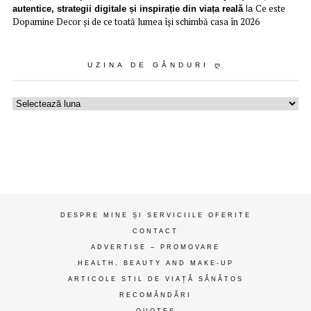
Ce este
autentice, strategii digitale și inspirație din viața reală
la
Dopamine Decor și de ce toată lumea își schimbă casa în 2026
UZINA DE GÂNDURI Ღ
Uzina
de
gânduri
ღ
DESPRE MINE ȘI SERVICIILE OFERITE
CONTACT
ADVERTISE – PROMOVARE
HEALTH, BEAUTY AND MAKE-UP
ARTICOLE STIL DE VIAȚĂ SĂNĂTOS
RECOMĂNDĂRI