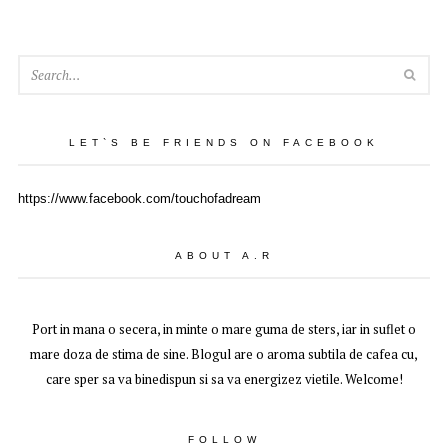
SEA
LET`S BE FRIENDS ON FACEBOOK
https://www.facebook.com/touchofadream
ABOUT A.R
Port in mana o secera, in minte o mare guma de sters, iar in suflet o
mare doza de stima de sine. Blogul are o aroma subtila de cafea cu,
care sper sa va binedispun si sa va energizez vietile. Welcome!
FOLLOW