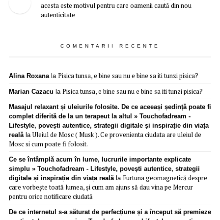
acesta este motivul pentru care oamenii caută din nou
autenticitate
COMENTARII RECENTE
Pisica tunsa, e bine sau nu e bine sa iti tunzi pisica?
Alina Roxana
la
Pisica tunsa, e bine sau nu e bine sa iti tunzi pisica?
Marian Cazacu
la
Masajul relaxant și uleiurile folosite. De ce aceeași ședință poate fi
complet diferită de la un terapeut la altul » Touchofadream -
Lifestyle, povești autentice, strategii digitale și inspirație din viața
Uleiul de Mosc ( Musk ). Ce provenienta ciudata are uleiul de
reală
la
Mosc si cum poate fi folosit.
Ce se întâmplă acum în lume, lucrurile importante explicate
simplu » Touchofadream - Lifestyle, povești autentice, strategii
Furtuna geomagnetică despre
digitale și inspirație din viața reală
la
care vorbește toată lumea, și cum am ajuns să dau vina pe Mercur
pentru orice notificare ciudată
De ce internetul s-a săturat de perfecțiune și a început să premieze