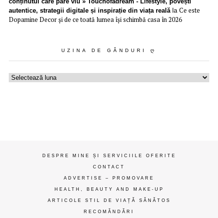
conținutul care pare viu » Touchofadream - Lifestyle, povești
Ce este
autentice, strategii digitale și inspirație din viața reală
la
Dopamine Decor și de ce toată lumea își schimbă casa în 2026
UZINA DE GÂNDURI Ღ
Uzina
de
gânduri
ღ
DESPRE MINE ȘI SERVICIILE OFERITE
CONTACT
ADVERTISE – PROMOVARE
HEALTH, BEAUTY AND MAKE-UP
ARTICOLE STIL DE VIAȚĂ SĂNĂTOS
RECOMĂNDĂRI