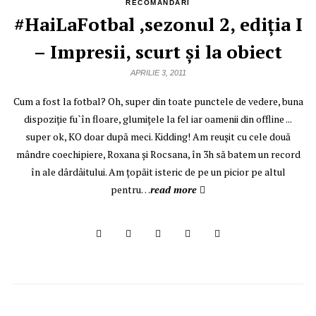
RECOMANDĂRI
#HaiLaFotbal ,sezonul 2, ediţia I
– Impresii, scurt şi la obiect
APRILIE 3, 2011
Cum a fost la fotbal? Oh, super din toate punctele de vedere, buna
dispoziţie fu`în floare, glumiţele la fel iar oamenii din offline ...
super ok, KO doar după meci. Kidding! Am reuşit cu cele două
mândre coechipiere, Roxana şi Rocsana, în 3h să batem un record
în ale dârdâitului. Am ţopăit isteric de pe un picior pe altul
pentru…
read more