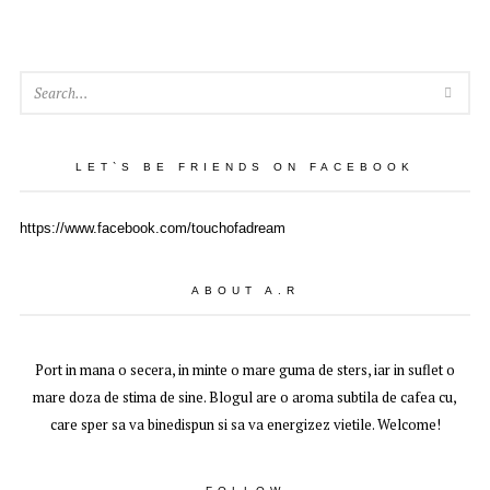
SEA
LET`S BE FRIENDS ON FACEBOOK
https://www.facebook.com/touchofadream
ABOUT A.R
Port in mana o secera, in minte o mare guma de sters, iar in suflet o
mare doza de stima de sine. Blogul are o aroma subtila de cafea cu,
care sper sa va binedispun si sa va energizez vietile. Welcome!