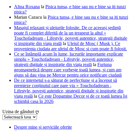
Alina Roxana
la
Pisica tunsa, e bine sau nu e bine sa iti tunzi
pisica?
Marian Cazacu
la
Pisica tunsa, e bine sau nu e bine sa iti tunzi
pisica?
Masajul relaxant și uleiurile folosite. De ce aceeași ședință
poate fi complet diferită de la un terapeut la altul »
Touchofadream - Lifestyle, povești autentice, strategii digitale
și inspirație din viața reală
la
Uleiul de Mosc ( Musk ). Ce
provenienta ciudata are uleiul de Mosc si cum poate fi folosit.
Ce se întâmplă acum în lume, lucrurile importante explicate
simplu » Touchofadream - Lifestyle, povești autentice,
strategii digitale și inspirație din viața reală
la
Furtuna
geomagnetică despre care vorbește toată lumea, și cum am
ajuns să dau vina pe Mercur pentru orice notificare ciudată
De ce internetul s-a săturat de perfecțiune și a început să
premieze conținutul care pare viu » Touchofadream -
Lifestyle, povești autentice, strategii digitale și inspirație din
viața reală
la
Ce este Dopamine Decor și de ce toată lumea își
schimbă casa în 2026
Uzina de gânduri ღ
Uzina
de
gânduri
Despre mine și serviciile oferite