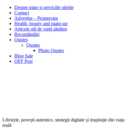
Despre mine și serviciile oferite
Contact
Advertise – Promovare
Health, beauty and make-up
Articole stil de viață sănătos
Recomăndări
Quotes
Quotes
Photo Quotes
Blog Sale
OFF Post
Lifestyle, povești autentice, strategii digitale și inspirație din viața
reală