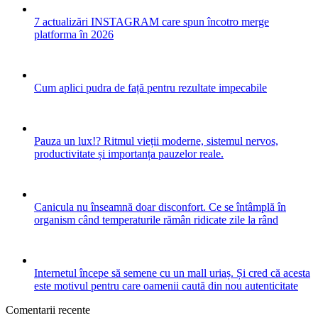
7 actualizări INSTAGRAM care spun încotro merge
platforma în 2026
Cum aplici pudra de față pentru rezultate impecabile
Pauza un lux!? Ritmul vieții moderne, sistemul nervos,
productivitate și importanța pauzelor reale.
Canicula nu înseamnă doar disconfort. Ce se întâmplă în
organism când temperaturile rămân ridicate zile la rând
Internetul începe să semene cu un mall uriaș. Și cred că acesta
este motivul pentru care oamenii caută din nou autenticitate
Comentarii recente