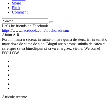
Share
Pin it
Comment
Search
Let`s be friends on Facebook
https://www.facebook.com/touchofadream
About A.R
Port in mana o secera, in minte o mare guma de sters, iar in suflet o
mare doza de stima de sine. Blogul are o aroma subtila de cafea cu,
care sper sa va binedispun si sa va energizez vietile. Welcome!
FOLLOW
Articole recente