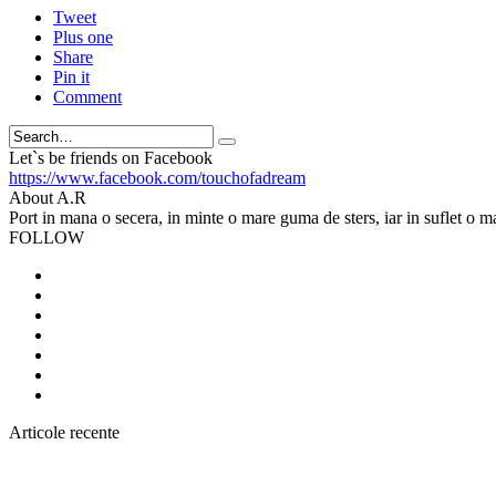
Tweet
Plus one
Share
Pin it
Comment
Search
Let`s be friends on Facebook
https://www.facebook.com/touchofadream
About A.R
Port in mana o secera, in minte o mare guma de sters, iar in suflet o m
FOLLOW
Articole recente