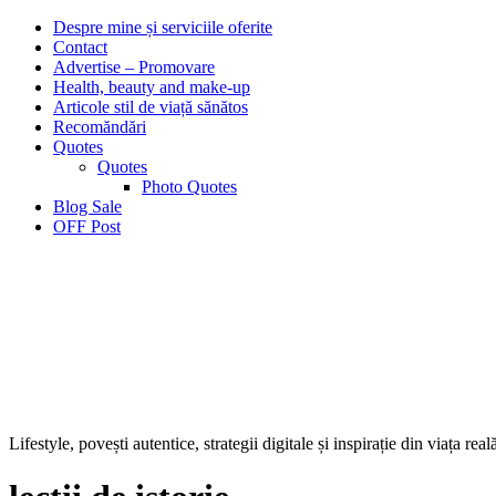
Despre mine și serviciile oferite
Contact
Advertise – Promovare
Health, beauty and make-up
Articole stil de viață sănătos
Recomăndări
Quotes
Quotes
Photo Quotes
Blog Sale
OFF Post
Lifestyle, povești autentice, strategii digitale și inspirație din viața real