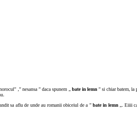
norocul” ,” nesansa ” daca spunem „
bate in lemn
” si chiar batem, la
au.
gandit sa aflu de unde au romanii obiceiul de a ”
bate in lemn
„. Eiiii c