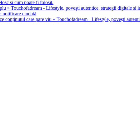
osc si cum poate fi folosit.
u » Touchofadream - Lifestyle, povești autentice, strategii digitale și in
 notificare ciudată
ze conținutul care pare viu » Touchofadream - Lifestyle, povești autentice,