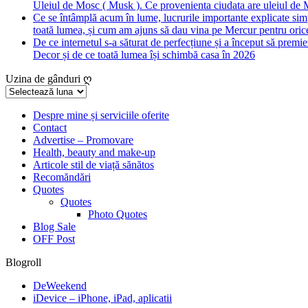
Uleiul de Mosc ( Musk ). Ce provenienta ciudata are uleiul de M
Ce se întâmplă acum în lume, lucrurile importante explicate simpl
toată lumea, și cum am ajuns să dau vina pe Mercur pentru orice
De ce internetul s-a săturat de perfecțiune și a început să premie
Decor și de ce toată lumea își schimbă casa în 2026
Uzina de gânduri ღ
Uzina
de
gânduri
Despre mine și serviciile oferite
Contact
ღ
Advertise – Promovare
Health, beauty and make-up
Articole stil de viață sănătos
Recomăndări
Quotes
Quotes
Photo Quotes
Blog Sale
OFF Post
Blogroll
DeWeekend
iDevice – iPhone, iPad, aplicatii