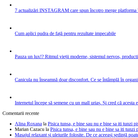
7 actualizări INSTAGRAM care spun încotro merge platforma 
Cum aplici pudra de față pentru rezultate impecabile
Pauza un lux!? Ritmul vieții moderne, sistemul nervos, productiv
Canicula nu înseamnă doar disconfort. Ce se întâmplă în organis
Internetul începe să semene cu un mall uriaș. Și cred că acesta 
Comentarii recente
Alina Roxana
la
Pisica tunsa, e bine sau nu e bine sa iti tunzi pi
Marian Cazacu
la
Pisica tunsa, e bine sau nu e bine sa iti tunzi 
Masajul relaxant și uleiurile folosite. De ce aceeași ședință poate