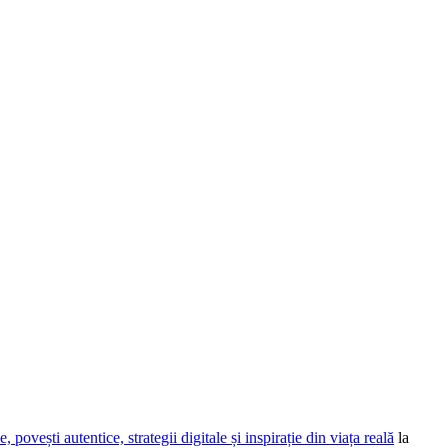
povești autentice, strategii digitale și inspirație din viața reală
la