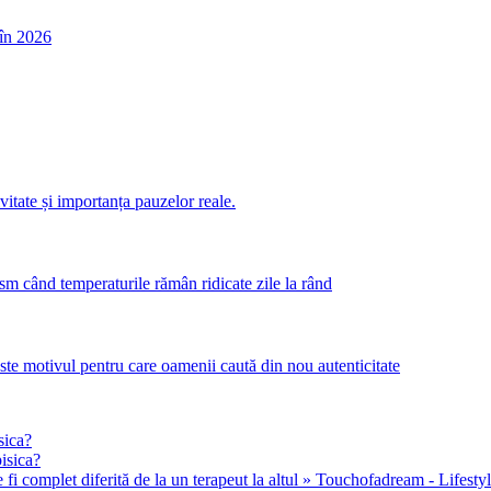
în 2026
itate și importanța pauzelor reale.
m când temperaturile rămân ridicate zile la rând
este motivul pentru care oamenii caută din nou autenticitate
sica?
pisica?
 fi complet diferită de la un terapeut la altul » Touchofadream - Lifestyle, 