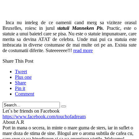
Inca nu inteleg de ce oamenii cand merg sa viziteze orasul
Bruxelles, roiesc in jurul
statuii Manneken Pis
. Practic, este o
statuie a unui baietel care se pisa. Nu este o statuie impunatoare, care
merita sa devina ATAT de celebra. Unde mai pui ca statuia este
imbracata in diverse costumase de mai multe ori pe an. Exista sute
de costumatii diferite. Suteeeeeee!!!
read more
Share This Post
Tweet
Plus one
Share
Pin it
Comment
Search
Let`s be friends on Facebook
https://www.facebook.com/touchofadream
About A.R
Port in mana o secera, in minte o mare guma de sters, iar in suflet o
mare doza de stima de sine. Blogul are o aroma subtila de cafea cu,
care sper sa va binedispun si sa va energizez vietile. Welcome!