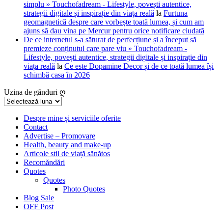
simplu » Touchofadream - Lifestyle, povești autentice,
strategii digitale și inspirație din viața reală
la
Furtuna
geomagnetică despre care vorbește toată lumea, și cum am
ajuns să dau vina pe Mercur pentru orice notificare ciudată
De ce internetul s-a săturat de perfecțiune și a început să
premieze conținutul care pare viu » Touchofadream -
Lifestyle, povești autentice, strategii digitale și inspirație din
viața reală
la
Ce este Dopamine Decor și de ce toată lumea își
schimbă casa în 2026
Uzina de gânduri ღ
Uzina
de
gânduri
Despre mine și serviciile oferite
Contact
ღ
Advertise – Promovare
Health, beauty and make-up
Articole stil de viață sănătos
Recomăndări
Quotes
Quotes
Photo Quotes
Blog Sale
OFF Post