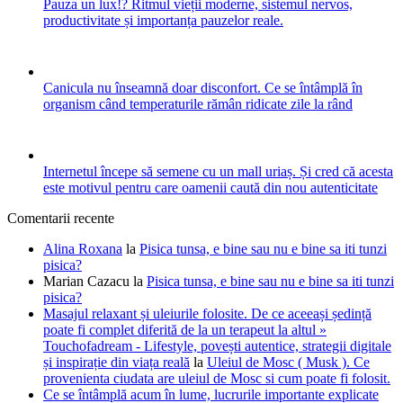
Pauza un lux!? Ritmul vieții moderne, sistemul nervos,
productivitate și importanța pauzelor reale.
Canicula nu înseamnă doar disconfort. Ce se întâmplă în
organism când temperaturile rămân ridicate zile la rând
Internetul începe să semene cu un mall uriaș. Și cred că acesta
este motivul pentru care oamenii caută din nou autenticitate
Comentarii recente
Alina Roxana
la
Pisica tunsa, e bine sau nu e bine sa iti tunzi
pisica?
Marian Cazacu
la
Pisica tunsa, e bine sau nu e bine sa iti tunzi
pisica?
Masajul relaxant și uleiurile folosite. De ce aceeași ședință
poate fi complet diferită de la un terapeut la altul »
Touchofadream - Lifestyle, povești autentice, strategii digitale
și inspirație din viața reală
la
Uleiul de Mosc ( Musk ). Ce
provenienta ciudata are uleiul de Mosc si cum poate fi folosit.
Ce se întâmplă acum în lume, lucrurile importante explicate