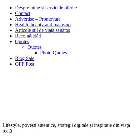
Despre mine și serviciile oferite
Contact
Advertise – Promovare
Health, beauty and make-up
Articole stil de viață sănătos
Recomăndări
Quotes
Quotes
Photo Quotes
Blog Sale
OFF Post
Lifestyle, povești autentice, strategii digitale și inspirație din viața
reală